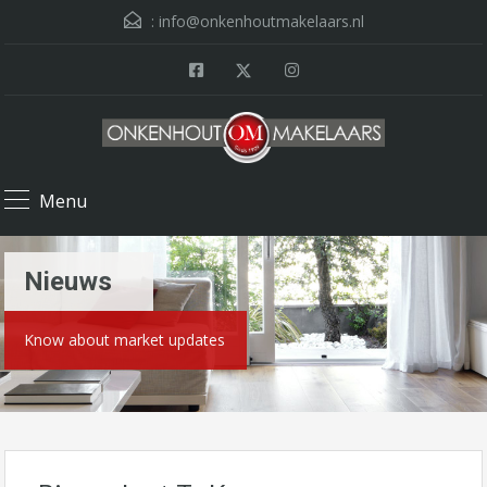
:
info@onkenhoutmakelaars.nl
Menu
Nieuws
Know about market updates