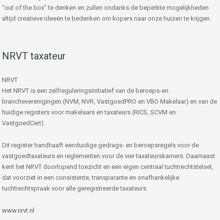
“out of the box” te denken en zullen ondanks de beperkte mogelijkheden
altijd creatieve ideeën te bedenken om kopers naar onze huizen te krijgen.
NRVT taxateur
NRVT
Het NRVT is een zelfreguleringsinitiatief van de beroeps-en
brancheverenigingen (NVM, NVR, VastgoedPRO en VBO Makelaar) en van de
huidige registers voor makelaars en taxateurs (RICS, SCVM en
VastgoedCert).
Dit register handhaaft eenduidige gedrags- en beroepsregels voor de
vastgoedtaxateurs en reglementen voor de vier taxateurskamers. Daarnaast
kent het NRVT doorlopend toezicht en een eigen centraal tuchtrechtstelsel,
dat voorziet in een consistente, transparante en onafhankelijke
tuchtrechtspraak voor alle geregistreerde taxateurs.
www.nrvt.nl