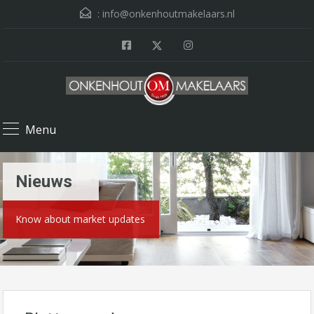
:
info@onkenhoutmakelaars.nl
Menu
Nieuws
Know about market updates