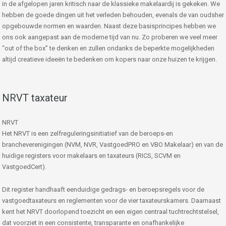
in de afgelopen jaren kritisch naar de klassieke makelaardij is gekeken. We
hebben de goede dingen uit het verleden behouden, evenals de van oudsher
opgebouwde normen en waarden. Naast deze basisprincipes hebben we
ons ook aangepast aan de moderne tijd van nu. Zo proberen we veel meer
“out of the box” te denken en zullen ondanks de beperkte mogelijkheden
altijd creatieve ideeën te bedenken om kopers naar onze huizen te krijgen.
NRVT taxateur
NRVT
Het NRVT is een zelfreguleringsinitiatief van de beroeps-en
brancheverenigingen (NVM, NVR, VastgoedPRO en VBO Makelaar) en van de
huidige registers voor makelaars en taxateurs (RICS, SCVM en
VastgoedCert).
Dit register handhaaft eenduidige gedrags- en beroepsregels voor de
vastgoedtaxateurs en reglementen voor de vier taxateurskamers. Daarnaast
kent het NRVT doorlopend toezicht en een eigen centraal tuchtrechtstelsel,
dat voorziet in een consistente, transparante en onafhankelijke