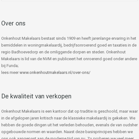
Over ons
Onkenhout Makelaars bestaat sinds 1909 en heeft jarenlange ervaring in het
bemiddelen in woningmakelaardij, bedrijfsonroerend goed en taxaties in de
regio Badhoevedorp en de omliggende dorpen en steden. Onkenhout
Makelaars is lid van de NVM en publiceert het onroerend goed onder andere
bij Funda;
lees meer
www.onkenhoutmakelaars.nl/over-ons/
De kwaliteit van verkopen
Onkenhout Makelaars is een kantoor dat op traditie is geschoold, maar waar
in de afgelopen jaren kritisch naar de klassieke makelaardij is gekeken. We
hebben de goede dingen uit het verleden behouden, evenals de van oudsher
opgebouwde normen en waarden. Naast deze basisprincipes hebben we
ons ook aangepast aan de moderne tijd van nu. Zo proberen we veel meer