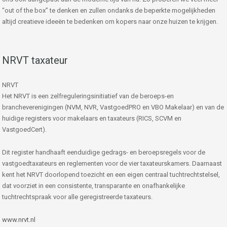
“out of the box” te denken en zullen ondanks de beperkte mogelijkheden
altijd creatieve ideeën te bedenken om kopers naar onze huizen te krijgen.
NRVT taxateur
NRVT
Het NRVT is een zelfreguleringsinitiatief van de beroeps-en
brancheverenigingen (NVM, NVR, VastgoedPRO en VBO Makelaar) en van de
huidige registers voor makelaars en taxateurs (RICS, SCVM en
VastgoedCert).
Dit register handhaaft eenduidige gedrags- en beroepsregels voor de
vastgoedtaxateurs en reglementen voor de vier taxateurskamers. Daarnaast
kent het NRVT doorlopend toezicht en een eigen centraal tuchtrechtstelsel,
dat voorziet in een consistente, transparante en onafhankelijke
tuchtrechtspraak voor alle geregistreerde taxateurs.
www.nrvt.nl