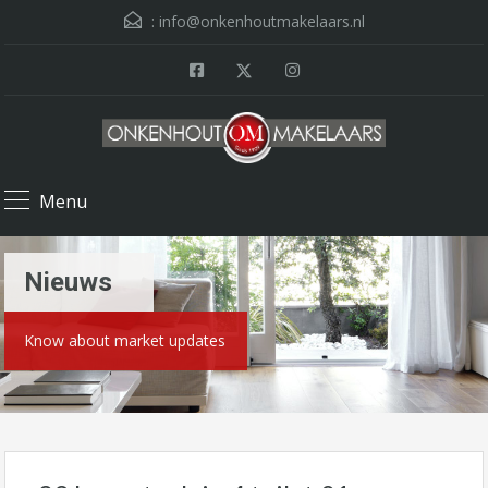
:
info@onkenhoutmakelaars.nl
Menu
Nieuws
Know about market updates