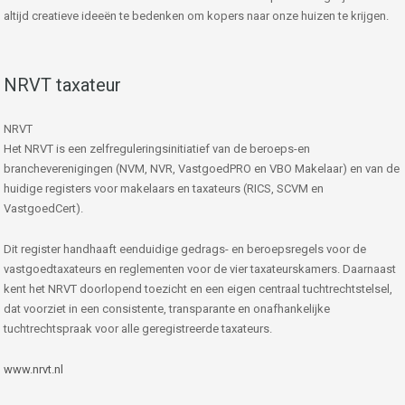
altijd creatieve ideeën te bedenken om kopers naar onze huizen te krijgen.
NRVT taxateur
NRVT
Het NRVT is een zelfreguleringsinitiatief van de beroeps-en
brancheverenigingen (NVM, NVR, VastgoedPRO en VBO Makelaar) en van de
huidige registers voor makelaars en taxateurs (RICS, SCVM en
VastgoedCert).
Dit register handhaaft eenduidige gedrags- en beroepsregels voor de
vastgoedtaxateurs en reglementen voor de vier taxateurskamers. Daarnaast
kent het NRVT doorlopend toezicht en een eigen centraal tuchtrechtstelsel,
dat voorziet in een consistente, transparante en onafhankelijke
tuchtrechtspraak voor alle geregistreerde taxateurs.
www.nrvt.nl