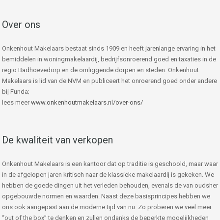
Over ons
Onkenhout Makelaars bestaat sinds 1909 en heeft jarenlange ervaring in het
bemiddelen in woningmakelaardij, bedrijfsonroerend goed en taxaties in de
regio Badhoevedorp en de omliggende dorpen en steden. Onkenhout
Makelaars is lid van de NVM en publiceert het onroerend goed onder andere
bij Funda;
lees meer
www.onkenhoutmakelaars.nl/over-ons/
De kwaliteit van verkopen
Onkenhout Makelaars is een kantoor dat op traditie is geschoold, maar waar
in de afgelopen jaren kritisch naar de klassieke makelaardij is gekeken. We
hebben de goede dingen uit het verleden behouden, evenals de van oudsher
opgebouwde normen en waarden. Naast deze basisprincipes hebben we
ons ook aangepast aan de moderne tijd van nu. Zo proberen we veel meer
“out of the box” te denken en zullen ondanks de beperkte mogelijkheden