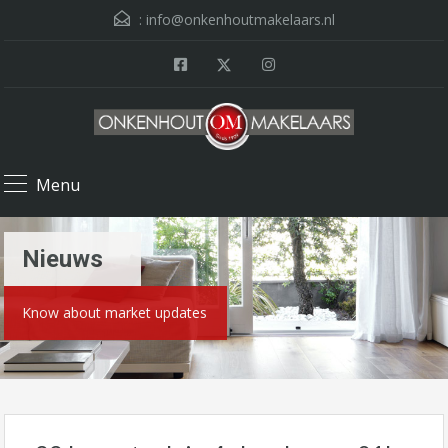
:
info@onkenhoutmakelaars.nl
Menu
Nieuws
Know about market updates