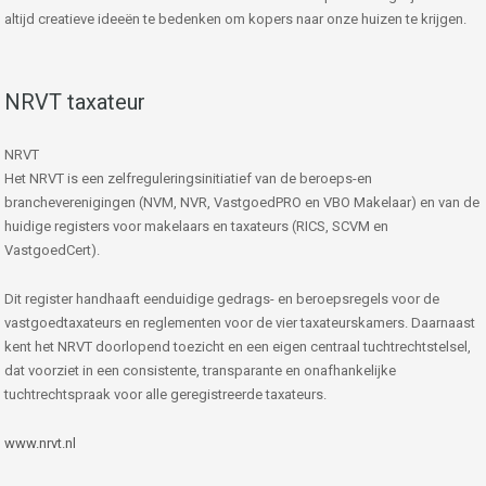
altijd creatieve ideeën te bedenken om kopers naar onze huizen te krijgen.
NRVT taxateur
NRVT
Het NRVT is een zelfreguleringsinitiatief van de beroeps-en
brancheverenigingen (NVM, NVR, VastgoedPRO en VBO Makelaar) en van de
huidige registers voor makelaars en taxateurs (RICS, SCVM en
VastgoedCert).
Dit register handhaaft eenduidige gedrags- en beroepsregels voor de
vastgoedtaxateurs en reglementen voor de vier taxateurskamers. Daarnaast
kent het NRVT doorlopend toezicht en een eigen centraal tuchtrechtstelsel,
dat voorziet in een consistente, transparante en onafhankelijke
tuchtrechtspraak voor alle geregistreerde taxateurs.
www.nrvt.nl