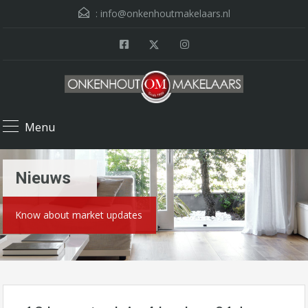
:
info@onkenhoutmakelaars.nl
Menu
Nieuws
Know about market updates