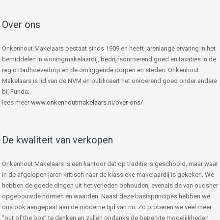
Over ons
Onkenhout Makelaars bestaat sinds 1909 en heeft jarenlange ervaring in het
bemiddelen in woningmakelaardij, bedrijfsonroerend goed en taxaties in de
regio Badhoevedorp en de omliggende dorpen en steden. Onkenhout
Makelaars is lid van de NVM en publiceert het onroerend goed onder andere
bij Funda;
lees meer
www.onkenhoutmakelaars.nl/over-ons/
De kwaliteit van verkopen
Onkenhout Makelaars is een kantoor dat op traditie is geschoold, maar waar
in de afgelopen jaren kritisch naar de klassieke makelaardij is gekeken. We
hebben de goede dingen uit het verleden behouden, evenals de van oudsher
opgebouwde normen en waarden. Naast deze basisprincipes hebben we
ons ook aangepast aan de moderne tijd van nu. Zo proberen we veel meer
“out of the box” te denken en zullen ondanks de beperkte mogelijkheden