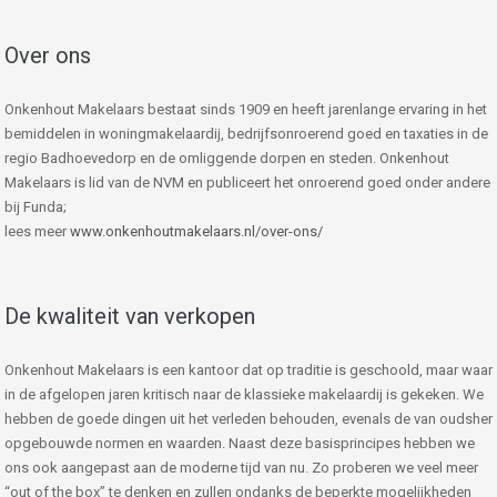
Over ons
Onkenhout Makelaars bestaat sinds 1909 en heeft jarenlange ervaring in het
bemiddelen in woningmakelaardij, bedrijfsonroerend goed en taxaties in de
regio Badhoevedorp en de omliggende dorpen en steden. Onkenhout
Makelaars is lid van de NVM en publiceert het onroerend goed onder andere
bij Funda;
lees meer
www.onkenhoutmakelaars.nl/over-ons/
De kwaliteit van verkopen
Onkenhout Makelaars is een kantoor dat op traditie is geschoold, maar waar
in de afgelopen jaren kritisch naar de klassieke makelaardij is gekeken. We
hebben de goede dingen uit het verleden behouden, evenals de van oudsher
opgebouwde normen en waarden. Naast deze basisprincipes hebben we
ons ook aangepast aan de moderne tijd van nu. Zo proberen we veel meer
“out of the box” te denken en zullen ondanks de beperkte mogelijkheden