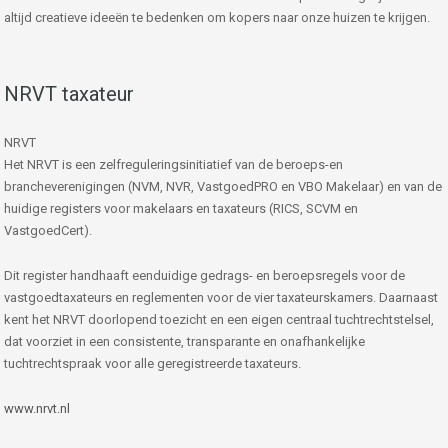
altijd creatieve ideeën te bedenken om kopers naar onze huizen te krijgen.
NRVT taxateur
NRVT
Het NRVT is een zelfreguleringsinitiatief van de beroeps-en
brancheverenigingen (NVM, NVR, VastgoedPRO en VBO Makelaar) en van de
huidige registers voor makelaars en taxateurs (RICS, SCVM en
VastgoedCert).
Dit register handhaaft eenduidige gedrags- en beroepsregels voor de
vastgoedtaxateurs en reglementen voor de vier taxateurskamers. Daarnaast
kent het NRVT doorlopend toezicht en een eigen centraal tuchtrechtstelsel,
dat voorziet in een consistente, transparante en onafhankelijke
tuchtrechtspraak voor alle geregistreerde taxateurs.
www.nrvt.nl