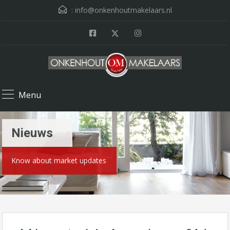
:
info@onkenhoutmakelaars.nl
Menu
Nieuws
Know about market updates