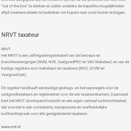
“out of the box” te denken en zullen ondanks de beperkte mogelijkheden
altijd creatieve ideeën te bedenken om kopers naar onze huizen te krijgen.
NRVT taxateur
NRVT
Het NRVT is een zelfreguleringsinitiatief van de beroeps-en
brancheverenigingen (NVM, NVR, VastgoedPRO en VBO Makelaar) en van de
huidige registers voor makelaars en taxateurs (RICS, SCVM en
VastgoedCert).
Dit register handhaaft eenduidige gedrags- en beroepsregels voor de
vastgoedtaxateurs en reglementen voor de vier taxateurskamers. Daarnaast
kent het NRVT doorlopend toezicht en een eigen centraal tuchtrechtstelsel,
dat voorziet in een consistente, transparante en onafhankelijke
tuchtrechtspraak voor alle geregistreerde taxateurs.
www.nrvt.nl