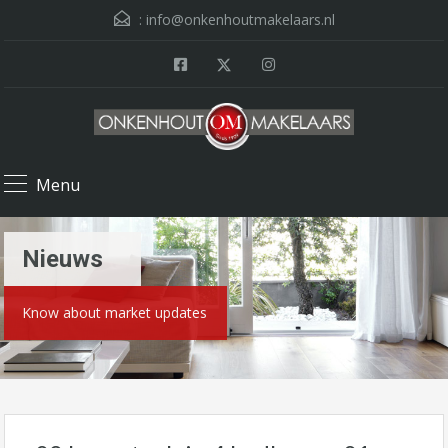
:
info@onkenhoutmakelaars.nl
Menu
Nieuws
Know about market updates