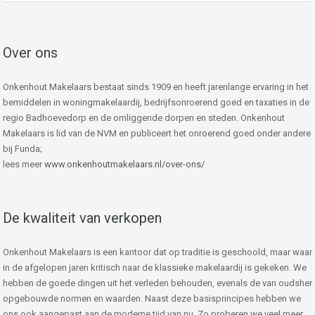
Over ons
Onkenhout Makelaars bestaat sinds 1909 en heeft jarenlange ervaring in het
bemiddelen in woningmakelaardij, bedrijfsonroerend goed en taxaties in de
regio Badhoevedorp en de omliggende dorpen en steden. Onkenhout
Makelaars is lid van de NVM en publiceert het onroerend goed onder andere
bij Funda;
lees meer
www.onkenhoutmakelaars.nl/over-ons/
De kwaliteit van verkopen
Onkenhout Makelaars is een kantoor dat op traditie is geschoold, maar waar
in de afgelopen jaren kritisch naar de klassieke makelaardij is gekeken. We
hebben de goede dingen uit het verleden behouden, evenals de van oudsher
opgebouwde normen en waarden. Naast deze basisprincipes hebben we
ons ook aangepast aan de moderne tijd van nu. Zo proberen we veel meer