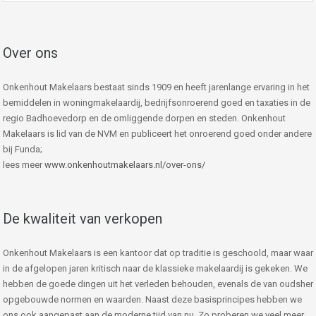
Over ons
Onkenhout Makelaars bestaat sinds 1909 en heeft jarenlange ervaring in het
bemiddelen in woningmakelaardij, bedrijfsonroerend goed en taxaties in de
regio Badhoevedorp en de omliggende dorpen en steden. Onkenhout
Makelaars is lid van de NVM en publiceert het onroerend goed onder andere
bij Funda;
lees meer
www.onkenhoutmakelaars.nl/over-ons/
De kwaliteit van verkopen
Onkenhout Makelaars is een kantoor dat op traditie is geschoold, maar waar
in de afgelopen jaren kritisch naar de klassieke makelaardij is gekeken. We
hebben de goede dingen uit het verleden behouden, evenals de van oudsher
opgebouwde normen en waarden. Naast deze basisprincipes hebben we
ons ook aangepast aan de moderne tijd van nu. Zo proberen we veel meer