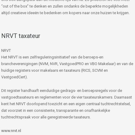
“out of the box” te denken en zullen ondanks de beperkte mogelijkheden
altijd creatieve ideeën te bedenken om kopers naar onze huizen te krijgen.
NRVT taxateur
NRVT
Het NRVT is een zelfreguleringsinitiatief van de beroeps-en
brancheverenigingen (NVM, NVR, VastgoedPRO en VBO Makelaar) en van de
huidige registers voor makelaars en taxateurs (RICS, SCVM en
VastgoedCert).
Dit register handhaaft eenduidige gedrags- en beroepsregels voor de
vastgoedtaxateurs en reglementen voor de vier taxateurskamers. Daarnaast
kent het NRVT doorlopend toezicht en een eigen centraal tuchtrechtstelsel,
dat voorziet in een consistente, transparante en onafhankelijke
tuchtrechtspraak voor alle geregistreerde taxateurs.
www.nrvt.nl