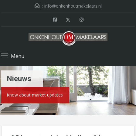
:
info@onkenhoutmakelaars.nl
Menu
Nieuws
Know about market updates