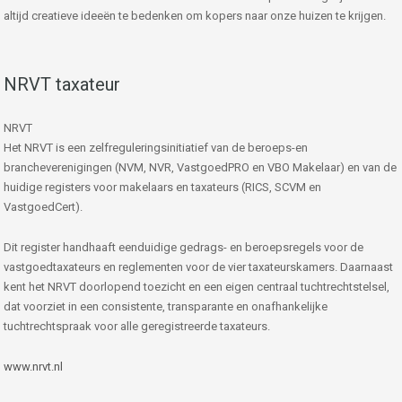
altijd creatieve ideeën te bedenken om kopers naar onze huizen te krijgen.
NRVT taxateur
NRVT
Het NRVT is een zelfreguleringsinitiatief van de beroeps-en
brancheverenigingen (NVM, NVR, VastgoedPRO en VBO Makelaar) en van de
huidige registers voor makelaars en taxateurs (RICS, SCVM en
VastgoedCert).
Dit register handhaaft eenduidige gedrags- en beroepsregels voor de
vastgoedtaxateurs en reglementen voor de vier taxateurskamers. Daarnaast
kent het NRVT doorlopend toezicht en een eigen centraal tuchtrechtstelsel,
dat voorziet in een consistente, transparante en onafhankelijke
tuchtrechtspraak voor alle geregistreerde taxateurs.
www.nrvt.nl