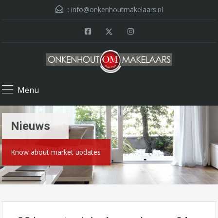
:
info@onkenhoutmakelaars.nl
Menu
Nieuws
Know about market updates