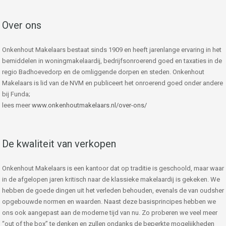
Over ons
Onkenhout Makelaars bestaat sinds 1909 en heeft jarenlange ervaring in het
bemiddelen in woningmakelaardij, bedrijfsonroerend goed en taxaties in de
regio Badhoevedorp en de omliggende dorpen en steden. Onkenhout
Makelaars is lid van de NVM en publiceert het onroerend goed onder andere
bij Funda;
lees meer
www.onkenhoutmakelaars.nl/over-ons/
De kwaliteit van verkopen
Onkenhout Makelaars is een kantoor dat op traditie is geschoold, maar waar
in de afgelopen jaren kritisch naar de klassieke makelaardij is gekeken. We
hebben de goede dingen uit het verleden behouden, evenals de van oudsher
opgebouwde normen en waarden. Naast deze basisprincipes hebben we
ons ook aangepast aan de moderne tijd van nu. Zo proberen we veel meer
“out of the box” te denken en zullen ondanks de beperkte mogelijkheden