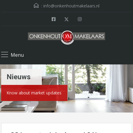
:
info@onkenhoutmakelaars.nl
Menu
Nieuws
Know about market updates