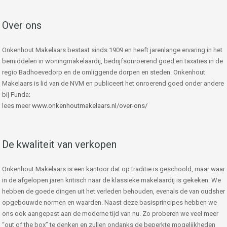
Over ons
Onkenhout Makelaars bestaat sinds 1909 en heeft jarenlange ervaring in het
bemiddelen in woningmakelaardij, bedrijfsonroerend goed en taxaties in de
regio Badhoevedorp en de omliggende dorpen en steden. Onkenhout
Makelaars is lid van de NVM en publiceert het onroerend goed onder andere
bij Funda;
lees meer
www.onkenhoutmakelaars.nl/over-ons/
De kwaliteit van verkopen
Onkenhout Makelaars is een kantoor dat op traditie is geschoold, maar waar
in de afgelopen jaren kritisch naar de klassieke makelaardij is gekeken. We
hebben de goede dingen uit het verleden behouden, evenals de van oudsher
opgebouwde normen en waarden. Naast deze basisprincipes hebben we
ons ook aangepast aan de moderne tijd van nu. Zo proberen we veel meer
“out of the box” te denken en zullen ondanks de beperkte mogelijkheden