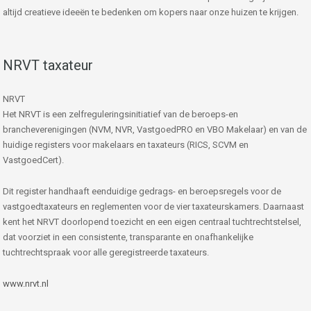
altijd creatieve ideeën te bedenken om kopers naar onze huizen te krijgen.
NRVT taxateur
NRVT
Het NRVT is een zelfreguleringsinitiatief van de beroeps-en
brancheverenigingen (NVM, NVR, VastgoedPRO en VBO Makelaar) en van de
huidige registers voor makelaars en taxateurs (RICS, SCVM en
VastgoedCert).
Dit register handhaaft eenduidige gedrags- en beroepsregels voor de
vastgoedtaxateurs en reglementen voor de vier taxateurskamers. Daarnaast
kent het NRVT doorlopend toezicht en een eigen centraal tuchtrechtstelsel,
dat voorziet in een consistente, transparante en onafhankelijke
tuchtrechtspraak voor alle geregistreerde taxateurs.
www.nrvt.nl