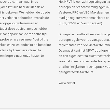
s geschoold, maar waar in de
Het NRVT is een zelfreguleringsinitia
jaren kritisch naar de klassieke
beroeps-en brancheverenigingen (
ij is gekeken. We hebben de goede
VastgoedPRO en VBO Makelaar) en 
 het verleden behouden, evenals de
huidige registers voor makelaars en
her opgebouwde normen en
(RICS, SCVM en VastgoedCert).
Naast deze basisprincipes hebben
k aangepast aan de moderne tijd
Dit register handhaaft eenduidige g
 proberen we veel meer “out of the
beroepsregels voor de vastgoedtax
nken en zullen ondanks de beperkte
reglementen voor de vier taxateursk
den altijd creatieve ideeën te
Daarnaast kent het NRVT doorlopen
om kopers naar onze huizen te
en een eigen centraal tuchtrechtstels
voorziet in een consistente, transpa
onafhankelijke tuchtrechtspraak voor
geregistreerde taxateurs.
www.nrvt.nl