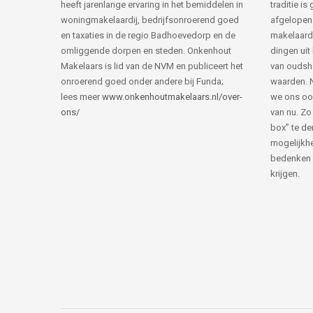
heeft jarenlange ervaring in het bemiddelen in
traditie i
woningmakelaardij, bedrijfsonroerend goed
afgelopen 
en taxaties in de regio Badhoevedorp en de
makelaard
omliggende dorpen en steden. Onkenhout
dingen uit
Makelaars is lid van de NVM en publiceert het
van ouds
onroerend goed onder andere bij Funda;
waarden. 
lees meer
www.onkenhoutmakelaars.nl/over-
we ons oo
ons/
van nu. Zo
box” te de
mogelijkhe
bedenken 
krijgen.