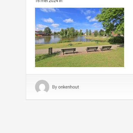
16 mei 2024
in
By
onkenhout