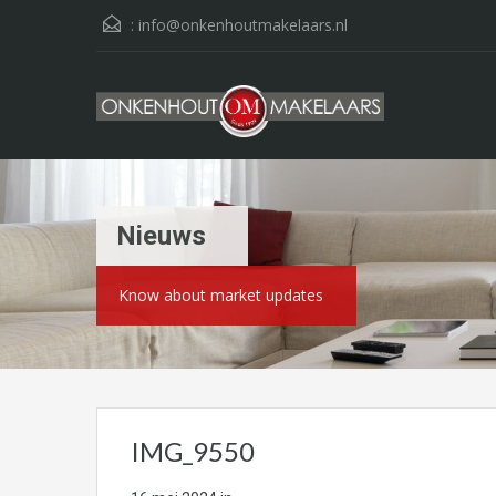
:
info@onkenhoutmakelaars.nl
Nieuws
Know about market updates
IMG_9550