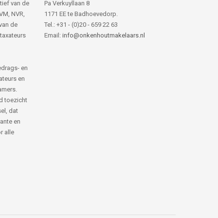
tief van de
Pa Verkuyllaan 8
NVM, NVR,
1171 EE te Badhoevedorp.
van de
Tel.: +31 - (0)20 - 659 22 63
 taxateurs
Email:
info@onkenhoutmakelaars.nl
edrags- en
ateurs en
amers.
d toezicht
el, dat
rante en
 alle