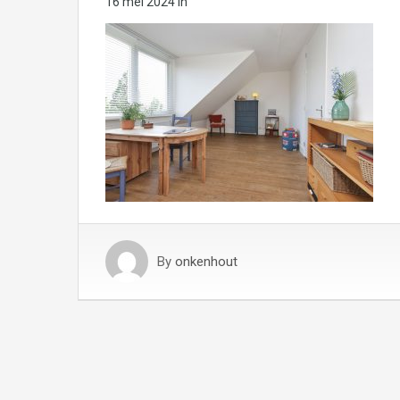
16 mei 2024
in
By
onkenhout