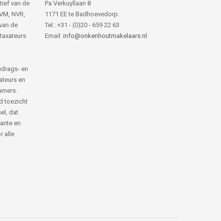
tief van de
Pa Verkuyllaan 8
NVM, NVR,
1171 EE te Badhoevedorp.
van de
Tel.: +31 - (0)20 - 659 22 63
 taxateurs
Email:
info@onkenhoutmakelaars.nl
edrags- en
ateurs en
amers.
d toezicht
el, dat
rante en
 alle