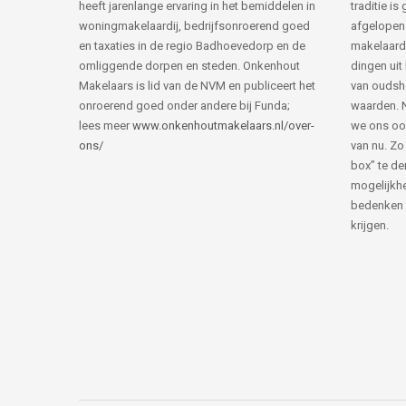
heeft jarenlange ervaring in het bemiddelen in
traditie i
woningmakelaardij, bedrijfsonroerend goed
afgelopen 
en taxaties in de regio Badhoevedorp en de
makelaard
omliggende dorpen en steden. Onkenhout
dingen uit
Makelaars is lid van de NVM en publiceert het
van ouds
onroerend goed onder andere bij Funda;
waarden. 
lees meer
www.onkenhoutmakelaars.nl/over-
we ons oo
ons/
van nu. Zo
box” te de
mogelijkhe
bedenken 
krijgen.