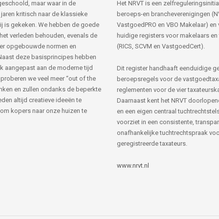
s geschoold, maar waar in de
Het NRVT is een zelfreguleringsinitia
jaren kritisch naar de klassieke
beroeps-en brancheverenigingen (
ij is gekeken. We hebben de goede
VastgoedPRO en VBO Makelaar) en 
 het verleden behouden, evenals de
huidige registers voor makelaars en
her opgebouwde normen en
(RICS, SCVM en VastgoedCert).
Naast deze basisprincipes hebben
k aangepast aan de moderne tijd
Dit register handhaaft eenduidige g
 proberen we veel meer “out of the
beroepsregels voor de vastgoedtax
nken en zullen ondanks de beperkte
reglementen voor de vier taxateursk
den altijd creatieve ideeën te
Daarnaast kent het NRVT doorlopen
om kopers naar onze huizen te
en een eigen centraal tuchtrechtstels
voorziet in een consistente, transpa
onafhankelijke tuchtrechtspraak voor
geregistreerde taxateurs.
www.nrvt.nl