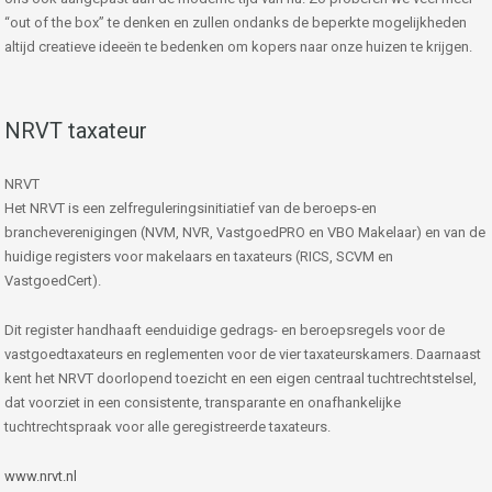
“out of the box” te denken en zullen ondanks de beperkte mogelijkheden
altijd creatieve ideeën te bedenken om kopers naar onze huizen te krijgen.
NRVT taxateur
NRVT
Het NRVT is een zelfreguleringsinitiatief van de beroeps-en
brancheverenigingen (NVM, NVR, VastgoedPRO en VBO Makelaar) en van de
huidige registers voor makelaars en taxateurs (RICS, SCVM en
VastgoedCert).
Dit register handhaaft eenduidige gedrags- en beroepsregels voor de
vastgoedtaxateurs en reglementen voor de vier taxateurskamers. Daarnaast
kent het NRVT doorlopend toezicht en een eigen centraal tuchtrechtstelsel,
dat voorziet in een consistente, transparante en onafhankelijke
tuchtrechtspraak voor alle geregistreerde taxateurs.
www.nrvt.nl