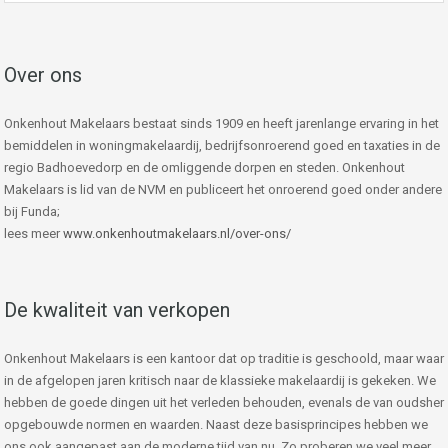
Over ons
Onkenhout Makelaars bestaat sinds 1909 en heeft jarenlange ervaring in het
bemiddelen in woningmakelaardij, bedrijfsonroerend goed en taxaties in de
regio Badhoevedorp en de omliggende dorpen en steden. Onkenhout
Makelaars is lid van de NVM en publiceert het onroerend goed onder andere
bij Funda;
lees meer
www.onkenhoutmakelaars.nl/over-ons/
De kwaliteit van verkopen
Onkenhout Makelaars is een kantoor dat op traditie is geschoold, maar waar
in de afgelopen jaren kritisch naar de klassieke makelaardij is gekeken. We
hebben de goede dingen uit het verleden behouden, evenals de van oudsher
opgebouwde normen en waarden. Naast deze basisprincipes hebben we
ons ook aangepast aan de moderne tijd van nu. Zo proberen we veel meer