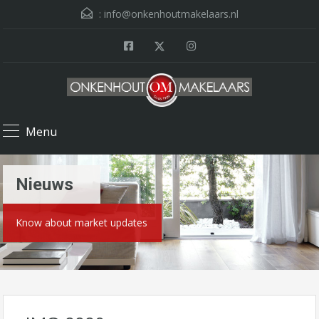
:
info@onkenhoutmakelaars.nl
Menu
Nieuws
Know about market updates