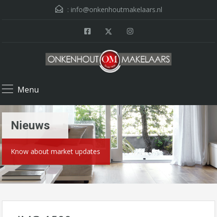
:
info@onkenhoutmakelaars.nl
Menu
Nieuws
Know about market updates