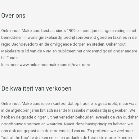
Over ons
Onkenhout Makelaars bestaat sinds 1909 en heeft jarenlange ervaring in het
bemiddelen in woningmakelaardij, bedrijfsonroerend goed en taxaties in de
regio Badhoevedorp en de omliggende dorpen en steden. Onkenhout
Makelaars is lid van de NVM en publiceert het onroerend goed onder andere
bij Funda;
lees meer
www.onkenhoutmakelaars.nl/over-ons/
De kwaliteit van verkopen
Onkenhout Makelaars is een kantoor dat op traditie is geschoold, maar waar
in de afgelopen jaren kritisch naar de klassieke makelaardij is gekeken. We
hebben de goede dingen uit het verleden behouden, evenals de van oudsher
opgebouwde normen en waarden. Naast deze basisprincipes hebben we
ons ook aangepast aan de moderne tijd van nu. Zo proberen we veel meer
“out of the box” te denken en zullen ondanks de beperkte mogelijkheden