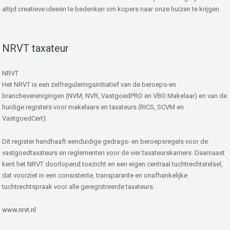
altijd creatieve ideeën te bedenken om kopers naar onze huizen te krijgen.
NRVT taxateur
NRVT
Het NRVT is een zelfreguleringsinitiatief van de beroeps-en
brancheverenigingen (NVM, NVR, VastgoedPRO en VBO Makelaar) en van de
huidige registers voor makelaars en taxateurs (RICS, SCVM en
VastgoedCert).
Dit register handhaaft eenduidige gedrags- en beroepsregels voor de
vastgoedtaxateurs en reglementen voor de vier taxateurskamers. Daarnaast
kent het NRVT doorlopend toezicht en een eigen centraal tuchtrechtstelsel,
dat voorziet in een consistente, transparante en onafhankelijke
tuchtrechtspraak voor alle geregistreerde taxateurs.
www.nrvt.nl