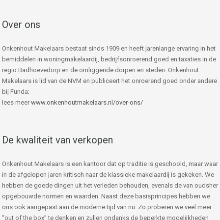
Over ons
Onkenhout Makelaars bestaat sinds 1909 en heeft jarenlange ervaring in het
bemiddelen in woningmakelaardij, bedrijfsonroerend goed en taxaties in de
regio Badhoevedorp en de omliggende dorpen en steden. Onkenhout
Makelaars is lid van de NVM en publiceert het onroerend goed onder andere
bij Funda;
lees meer
www.onkenhoutmakelaars.nl/over-ons/
De kwaliteit van verkopen
Onkenhout Makelaars is een kantoor dat op traditie is geschoold, maar waar
in de afgelopen jaren kritisch naar de klassieke makelaardij is gekeken. We
hebben de goede dingen uit het verleden behouden, evenals de van oudsher
opgebouwde normen en waarden. Naast deze basisprincipes hebben we
ons ook aangepast aan de moderne tijd van nu. Zo proberen we veel meer
“out of the box” te denken en zullen ondanks de beperkte mogelijkheden