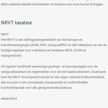
altijd creatieve ideeën te bedenken om kopers naar onze huizen te krijgen.
NRVT taxateur
NRVT
Het NRVT is een zelfreguleringsinitiatief van de beroeps-en
brancheverenigingen (NVM, NVR, VastgoedPRO en VBO Makelaar) en van de
huidige registers voor makelaars en taxateurs (RICS, SCVM en
VastgoedCert).
Dit register handhaaft eenduidige gedrags- en beroepsregels voor de
vastgoedtaxateurs en reglementen voor de vier taxateurskamers. Daarnaast
kent het NRVT doorlopend toezicht en een eigen centraal tuchtrechtstelsel,
dat voorziet in een consistente, transparante en onafhankelijke
tuchtrechtspraak voor alle geregistreerde taxateurs.
www.nrvt.nl