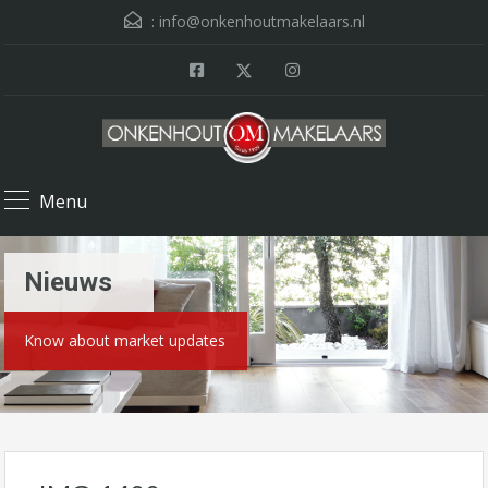
:
info@onkenhoutmakelaars.nl
Menu
Nieuws
Know about market updates