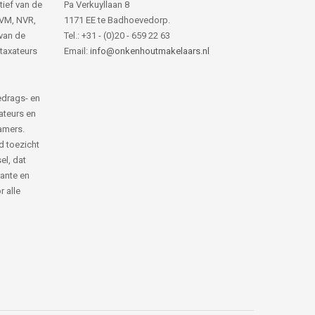
tief van de
Pa Verkuyllaan 8
NVM, NVR,
1171 EE te Badhoevedorp.
van de
Tel.: +31 - (0)20 - 659 22 63
 taxateurs
Email:
info@onkenhoutmakelaars.nl
edrags- en
ateurs en
amers.
d toezicht
el, dat
rante en
 alle