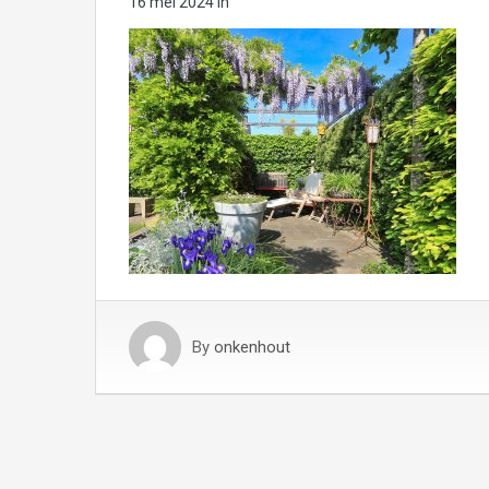
16 mei 2024
in
By
onkenhout