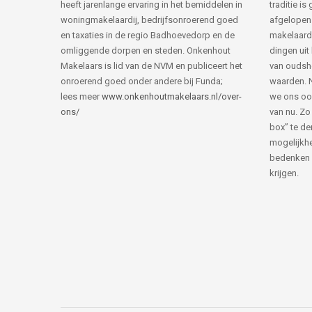
heeft jarenlange ervaring in het bemiddelen in
traditie i
woningmakelaardij, bedrijfsonroerend goed
afgelopen 
en taxaties in de regio Badhoevedorp en de
makelaard
omliggende dorpen en steden. Onkenhout
dingen uit
Makelaars is lid van de NVM en publiceert het
van ouds
onroerend goed onder andere bij Funda;
waarden. 
lees meer
www.onkenhoutmakelaars.nl/over-
we ons oo
ons/
van nu. Zo
box” te de
mogelijkhe
bedenken 
krijgen.