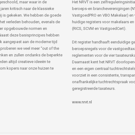
s geschoold, maar waar in de
Het NRVT is een zelfreguleringsinitia
jaren kritisch naar de klassieke
beroeps-en brancheverenigingen (
ij is gekeken. We hebben de goede
VastgoedPRO en VBO Makelaar) en 
 het verleden behouden, evenals de
huidige registers voor makelaars en
her opgebouwde normen en
(RICS, SCVM en VastgoedCert).
Naast deze basisprincipes hebben
k aangepast aan de moderne tijd
Dit register handhaaft eenduidige g
 proberen we veel meer “out of the
beroepsregels voor de vastgoedtax
nken en zullen ondanks de beperkte
reglementen voor de vier taxateursk
den altijd creatieve ideeën te
Daarnaast kent het NRVT doorlopen
om kopers naar onze huizen te
en een eigen centraal tuchtrechtstels
voorziet in een consistente, transpa
onafhankelijke tuchtrechtspraak voor
geregistreerde taxateurs.
www.nrvt.nl