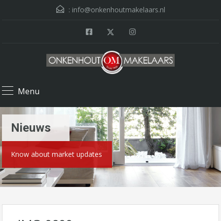
:
info@onkenhoutmakelaars.nl
Menu
Nieuws
Know about market updates