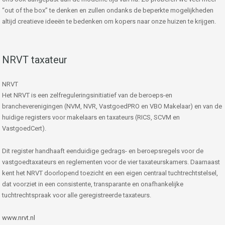
“out of the box” te denken en zullen ondanks de beperkte mogelijkheden
altijd creatieve ideeën te bedenken om kopers naar onze huizen te krijgen.
NRVT taxateur
NRVT
Het NRVT is een zelfreguleringsinitiatief van de beroeps-en
brancheverenigingen (NVM, NVR, VastgoedPRO en VBO Makelaar) en van de
huidige registers voor makelaars en taxateurs (RICS, SCVM en
VastgoedCert).
Dit register handhaaft eenduidige gedrags- en beroepsregels voor de
vastgoedtaxateurs en reglementen voor de vier taxateurskamers. Daarnaast
kent het NRVT doorlopend toezicht en een eigen centraal tuchtrechtstelsel,
dat voorziet in een consistente, transparante en onafhankelijke
tuchtrechtspraak voor alle geregistreerde taxateurs.
www.nrvt.nl