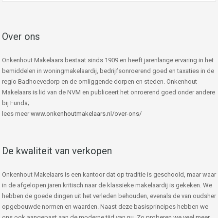
Over ons
Onkenhout Makelaars bestaat sinds 1909 en heeft jarenlange ervaring in het
bemiddelen in woningmakelaardij, bedrijfsonroerend goed en taxaties in de
regio Badhoevedorp en de omliggende dorpen en steden. Onkenhout
Makelaars is lid van de NVM en publiceert het onroerend goed onder andere
bij Funda;
lees meer
www.onkenhoutmakelaars.nl/over-ons/
De kwaliteit van verkopen
Onkenhout Makelaars is een kantoor dat op traditie is geschoold, maar waar
in de afgelopen jaren kritisch naar de klassieke makelaardij is gekeken. We
hebben de goede dingen uit het verleden behouden, evenals de van oudsher
opgebouwde normen en waarden. Naast deze basisprincipes hebben we
ons ook aangepast aan de moderne tijd van nu. Zo proberen we veel meer