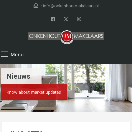
:
info@onkenhoutmakelaars.nl
Menu
Nieuws
Know about market updates