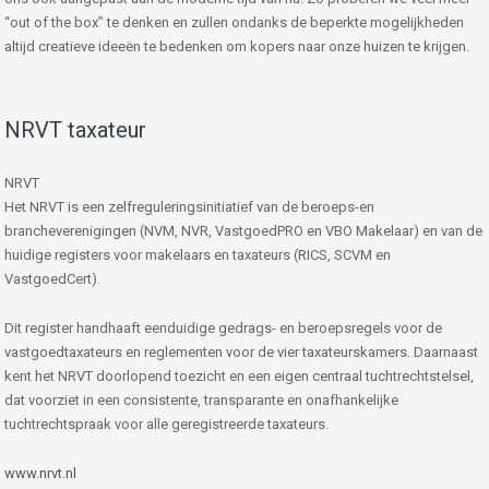
“out of the box” te denken en zullen ondanks de beperkte mogelijkheden
altijd creatieve ideeën te bedenken om kopers naar onze huizen te krijgen.
NRVT taxateur
NRVT
Het NRVT is een zelfreguleringsinitiatief van de beroeps-en
brancheverenigingen (NVM, NVR, VastgoedPRO en VBO Makelaar) en van de
huidige registers voor makelaars en taxateurs (RICS, SCVM en
VastgoedCert).
Dit register handhaaft eenduidige gedrags- en beroepsregels voor de
vastgoedtaxateurs en reglementen voor de vier taxateurskamers. Daarnaast
kent het NRVT doorlopend toezicht en een eigen centraal tuchtrechtstelsel,
dat voorziet in een consistente, transparante en onafhankelijke
tuchtrechtspraak voor alle geregistreerde taxateurs.
www.nrvt.nl