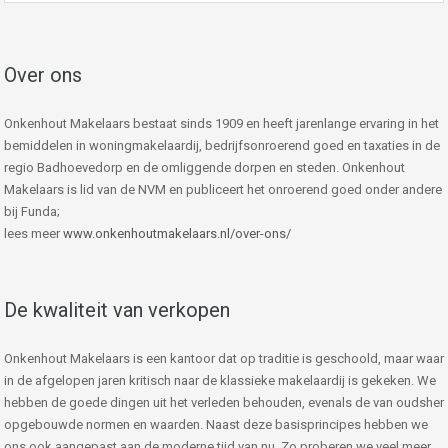
Over ons
Onkenhout Makelaars bestaat sinds 1909 en heeft jarenlange ervaring in het
bemiddelen in woningmakelaardij, bedrijfsonroerend goed en taxaties in de
regio Badhoevedorp en de omliggende dorpen en steden. Onkenhout
Makelaars is lid van de NVM en publiceert het onroerend goed onder andere
bij Funda;
lees meer
www.onkenhoutmakelaars.nl/over-ons/
De kwaliteit van verkopen
Onkenhout Makelaars is een kantoor dat op traditie is geschoold, maar waar
in de afgelopen jaren kritisch naar de klassieke makelaardij is gekeken. We
hebben de goede dingen uit het verleden behouden, evenals de van oudsher
opgebouwde normen en waarden. Naast deze basisprincipes hebben we
ons ook aangepast aan de moderne tijd van nu. Zo proberen we veel meer