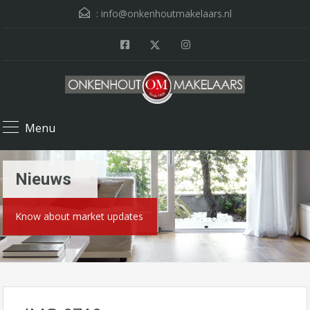
:
info@onkenhoutmakelaars.nl
Menu
Nieuws
Know about market updates