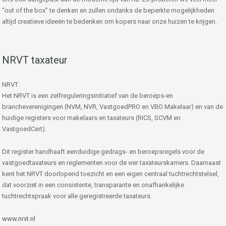
“out of the box” te denken en zullen ondanks de beperkte mogelijkheden
altijd creatieve ideeën te bedenken om kopers naar onze huizen te krijgen.
NRVT taxateur
NRVT
Het NRVT is een zelfreguleringsinitiatief van de beroeps-en
brancheverenigingen (NVM, NVR, VastgoedPRO en VBO Makelaar) en van de
huidige registers voor makelaars en taxateurs (RICS, SCVM en
VastgoedCert).
Dit register handhaaft eenduidige gedrags- en beroepsregels voor de
vastgoedtaxateurs en reglementen voor de vier taxateurskamers. Daarnaast
kent het NRVT doorlopend toezicht en een eigen centraal tuchtrechtstelsel,
dat voorziet in een consistente, transparante en onafhankelijke
tuchtrechtspraak voor alle geregistreerde taxateurs.
www.nrvt.nl