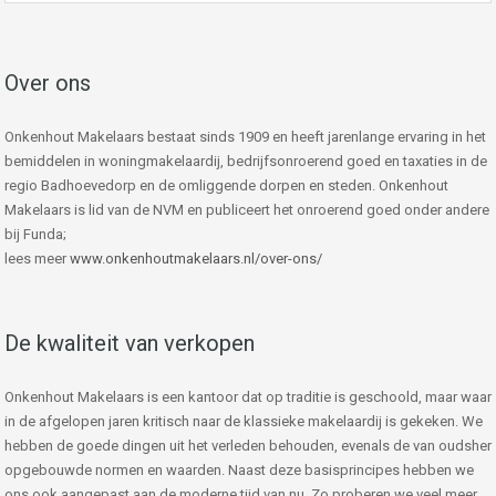
Over ons
Onkenhout Makelaars bestaat sinds 1909 en heeft jarenlange ervaring in het
bemiddelen in woningmakelaardij, bedrijfsonroerend goed en taxaties in de
regio Badhoevedorp en de omliggende dorpen en steden. Onkenhout
Makelaars is lid van de NVM en publiceert het onroerend goed onder andere
bij Funda;
lees meer
www.onkenhoutmakelaars.nl/over-ons/
De kwaliteit van verkopen
Onkenhout Makelaars is een kantoor dat op traditie is geschoold, maar waar
in de afgelopen jaren kritisch naar de klassieke makelaardij is gekeken. We
hebben de goede dingen uit het verleden behouden, evenals de van oudsher
opgebouwde normen en waarden. Naast deze basisprincipes hebben we
ons ook aangepast aan de moderne tijd van nu. Zo proberen we veel meer