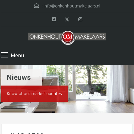
:
info@onkenhoutmakelaars.nl
Menu
Nieuws
Know about market updates