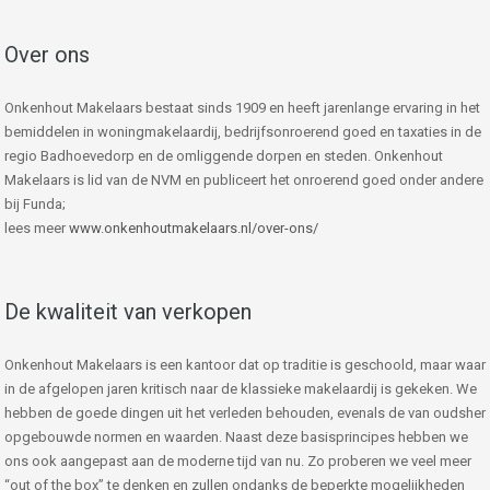
Over ons
Onkenhout Makelaars bestaat sinds 1909 en heeft jarenlange ervaring in het
bemiddelen in woningmakelaardij, bedrijfsonroerend goed en taxaties in de
regio Badhoevedorp en de omliggende dorpen en steden. Onkenhout
Makelaars is lid van de NVM en publiceert het onroerend goed onder andere
bij Funda;
lees meer
www.onkenhoutmakelaars.nl/over-ons/
De kwaliteit van verkopen
Onkenhout Makelaars is een kantoor dat op traditie is geschoold, maar waar
in de afgelopen jaren kritisch naar de klassieke makelaardij is gekeken. We
hebben de goede dingen uit het verleden behouden, evenals de van oudsher
opgebouwde normen en waarden. Naast deze basisprincipes hebben we
ons ook aangepast aan de moderne tijd van nu. Zo proberen we veel meer
“out of the box” te denken en zullen ondanks de beperkte mogelijkheden