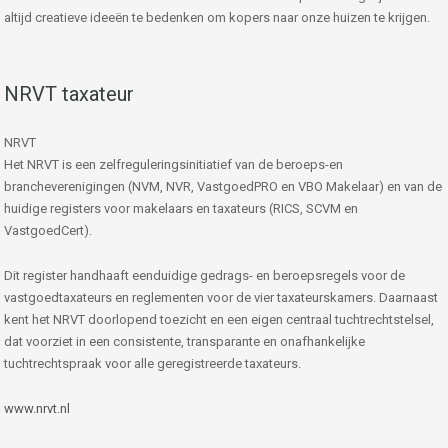
altijd creatieve ideeën te bedenken om kopers naar onze huizen te krijgen.
NRVT taxateur
NRVT
Het NRVT is een zelfreguleringsinitiatief van de beroeps-en
brancheverenigingen (NVM, NVR, VastgoedPRO en VBO Makelaar) en van de
huidige registers voor makelaars en taxateurs (RICS, SCVM en
VastgoedCert).
Dit register handhaaft eenduidige gedrags- en beroepsregels voor de
vastgoedtaxateurs en reglementen voor de vier taxateurskamers. Daarnaast
kent het NRVT doorlopend toezicht en een eigen centraal tuchtrechtstelsel,
dat voorziet in een consistente, transparante en onafhankelijke
tuchtrechtspraak voor alle geregistreerde taxateurs.
www.nrvt.nl