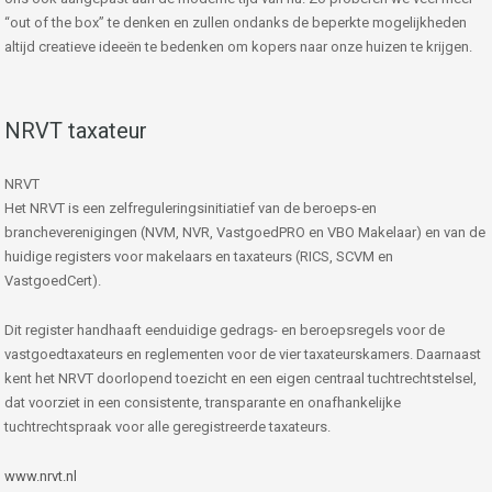
“out of the box” te denken en zullen ondanks de beperkte mogelijkheden
altijd creatieve ideeën te bedenken om kopers naar onze huizen te krijgen.
NRVT taxateur
NRVT
Het NRVT is een zelfreguleringsinitiatief van de beroeps-en
brancheverenigingen (NVM, NVR, VastgoedPRO en VBO Makelaar) en van de
huidige registers voor makelaars en taxateurs (RICS, SCVM en
VastgoedCert).
Dit register handhaaft eenduidige gedrags- en beroepsregels voor de
vastgoedtaxateurs en reglementen voor de vier taxateurskamers. Daarnaast
kent het NRVT doorlopend toezicht en een eigen centraal tuchtrechtstelsel,
dat voorziet in een consistente, transparante en onafhankelijke
tuchtrechtspraak voor alle geregistreerde taxateurs.
www.nrvt.nl