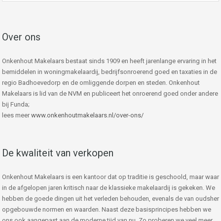
Over ons
Onkenhout Makelaars bestaat sinds 1909 en heeft jarenlange ervaring in het
bemiddelen in woningmakelaardij, bedrijfsonroerend goed en taxaties in de
regio Badhoevedorp en de omliggende dorpen en steden. Onkenhout
Makelaars is lid van de NVM en publiceert het onroerend goed onder andere
bij Funda;
lees meer
www.onkenhoutmakelaars.nl/over-ons/
De kwaliteit van verkopen
Onkenhout Makelaars is een kantoor dat op traditie is geschoold, maar waar
in de afgelopen jaren kritisch naar de klassieke makelaardij is gekeken. We
hebben de goede dingen uit het verleden behouden, evenals de van oudsher
opgebouwde normen en waarden. Naast deze basisprincipes hebben we
ons ook aangepast aan de moderne tijd van nu. Zo proberen we veel meer