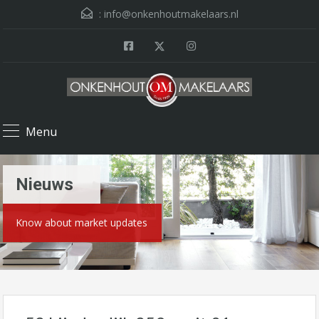
:
info@onkenhoutmakelaars.nl
Menu
Nieuws
Know about market updates