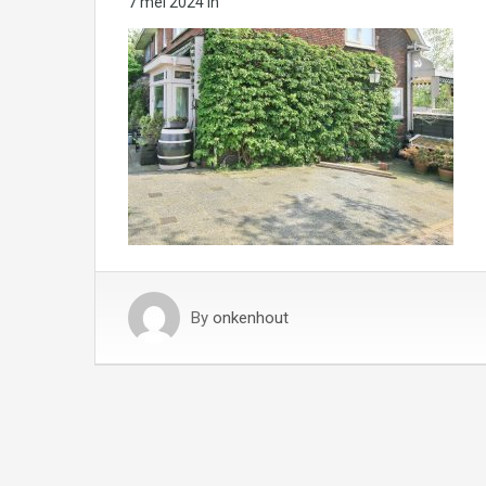
7 mei 2024
in
By
onkenhout