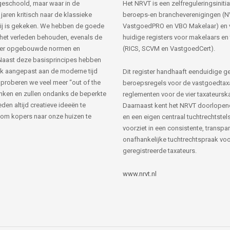
s geschoold, maar waar in de
Het NRVT is een zelfreguleringsinitia
jaren kritisch naar de klassieke
beroeps-en brancheverenigingen (
ij is gekeken. We hebben de goede
VastgoedPRO en VBO Makelaar) en 
 het verleden behouden, evenals de
huidige registers voor makelaars en
her opgebouwde normen en
(RICS, SCVM en VastgoedCert).
Naast deze basisprincipes hebben
k aangepast aan de moderne tijd
Dit register handhaaft eenduidige g
 proberen we veel meer “out of the
beroepsregels voor de vastgoedtax
nken en zullen ondanks de beperkte
reglementen voor de vier taxateursk
den altijd creatieve ideeën te
Daarnaast kent het NRVT doorlopen
om kopers naar onze huizen te
en een eigen centraal tuchtrechtstels
voorziet in een consistente, transpa
onafhankelijke tuchtrechtspraak voor
geregistreerde taxateurs.
www.nrvt.nl