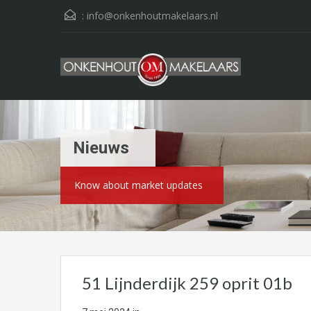
:
info@onkenhoutmakelaars.nl
Nieuws
Know about market updates
51 Lijnderdijk 259 oprit 01b