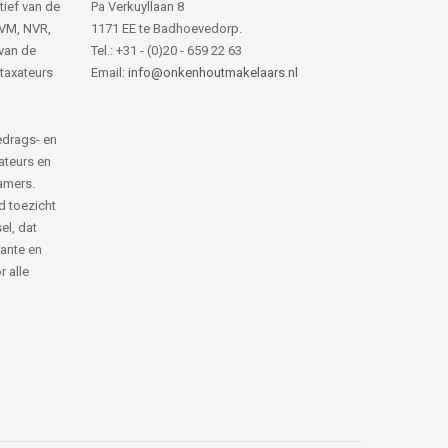
tief van de
Pa Verkuyllaan 8
NVM, NVR,
1171 EE te Badhoevedorp.
van de
Tel.: +31 - (0)20 - 659 22 63
 taxateurs
Email:
info@onkenhoutmakelaars.nl
edrags- en
ateurs en
amers.
d toezicht
el, dat
rante en
 alle