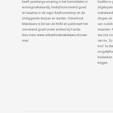
heeft jarenlange ervaring in het bemiddelen in
traditie i
woningmakelaardij, bedrijfsonroerend goed
afgelopen 
en taxaties in de regio Badhoevedorp en de
makelaard
omliggende dorpen en steden. Onkenhout
dingen uit
Makelaars is lid van de NVM en publiceert het
van ouds
onroerend goed onder andere bij Funda;
waarden. 
lees meer
www.onkenhoutmakelaars.nl/over-
we ons oo
ons/
van nu. Zo
box” te de
mogelijkhe
bedenken 
krijgen.