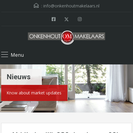
:
info@onkenhoutmakelaars.nl
Menu
Nieuws
Know about market updates