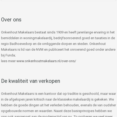
Over ons
Onkenhout Makelaars bestaat sinds 1909 en heeft jarenlange ervaring in het
bemiddelen in woningmakelaardij, bedrijfsonroerend goed en taxaties in de
regio Badhoevedorp en de omliggende dorpen en steden. Onkenhout
Makelaars is lid van de NVM en publiceert het onroerend goed onder andere
bij Funda;
lees meer
www.onkenhoutmakelaars.nl/over-ons/
De kwaliteit van verkopen
Onkenhout Makelaars is een kantoor dat op traditie is geschoold, maar waar
in de afgelopen jaren kritisch naar de klassieke makelaardij is gekeken. We
hebben de goede dingen uit het verleden behouden, evenals de van oudsher
opgebouwde normen en waarden. Naast deze basisprincipes hebben we
ons ook aangepast aan de moderne tijd van nu. Zo proberen we veel meer