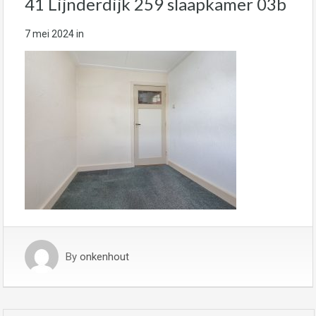
41 Lijnderdijk 259 slaapkamer 03b
7 mei 2024
in
By
onkenhout