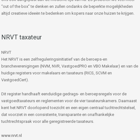
“out of the box” te denken en zullen ondanks de beperkte mogelijkheden
altijd creatieve ideeën te bedenken om kopers naar onze huizen te krijgen.
NRVT taxateur
NRVT
Het NRVT is een zelfreguleringsinitiatief van de beroeps-en
brancheverenigingen (NVM, NVR, VastgoedPRO en VBO Makelaar) en van de
huidige registers voor makelaars en taxateurs (RICS, SCVM en
VastgoedCert).
Dit register handhaaft eenduidige gedrags- en beroepsregels voor de
vastgoedtaxateurs en reglementen voor de vier taxateurskamers. Daarnaast
kent het NRVT doorlopend toezicht en een eigen centraal tuchtrechtstelsel,
dat voorziet in een consistente, transparante en onafhankelijke
tuchtrechtspraak voor alle geregistreerde taxateurs.
www.nrvt.nl