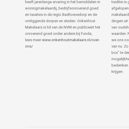
heeft jarenlange ervaring in het bemiddelen in
traditie i
woningmakelaardij, bedrijfsonroerend goed
afgelopen 
en taxaties in de regio Badhoevedorp en de
makelaard
omliggende dorpen en steden. Onkenhout
dingen uit
Makelaars is lid van de NVM en publiceert het
van ouds
onroerend goed onder andere bij Funda;
waarden. 
lees meer
www.onkenhoutmakelaars.nl/over-
we ons oo
ons/
van nu. Zo
box” te de
mogelijkhe
bedenken 
krijgen.