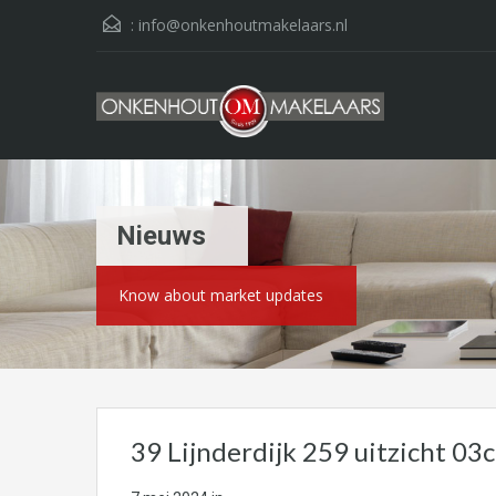
:
info@onkenhoutmakelaars.nl
Nieuws
Know about market updates
39 Lijnderdijk 259 uitzicht 03c