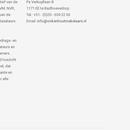
tief van de
Pa Verkuyllaan 8
NVM, NVR,
1171 EE te Badhoevedorp.
van de
Tel.: +31 - (0)20 - 659 22 63
 taxateurs
Email:
info@onkenhoutmakelaars.nl
edrags- en
ateurs en
amers.
d toezicht
el, dat
rante en
 alle