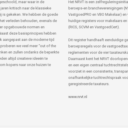
s geschoold, maar waar in de
Het NRVT is een zelfreguleringsinitia
jaren kritisch naar de klassieke
beroeps-en brancheverenigingen (
ij is gekeken. We hebben de goede
VastgoedPRO en VBO Makelaar) en 
 het verleden behouden, evenals de
huidige registers voor makelaars en
her opgebouwde normen en
(RICS, SCVM en VastgoedCert).
Naast deze basisprincipes hebben
k aangepast aan de moderne tijd
Dit register handhaaft eenduidige g
 proberen we veel meer “out of the
beroepsregels voor de vastgoedtax
nken en zullen ondanks de beperkte
reglementen voor de vier taxateursk
den altijd creatieve ideeën te
Daarnaast kent het NRVT doorlopen
om kopers naar onze huizen te
en een eigen centraal tuchtrechtstels
voorziet in een consistente, transpa
onafhankelijke tuchtrechtspraak voor
geregistreerde taxateurs.
www.nrvt.nl