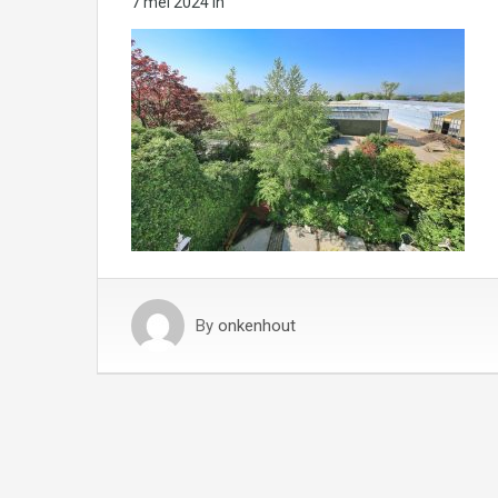
7 mei 2024
in
By
onkenhout