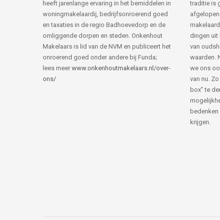
heeft jarenlange ervaring in het bemiddelen in
traditie i
woningmakelaardij, bedrijfsonroerend goed
afgelopen 
en taxaties in de regio Badhoevedorp en de
makelaard
omliggende dorpen en steden. Onkenhout
dingen uit
Makelaars is lid van de NVM en publiceert het
van ouds
onroerend goed onder andere bij Funda;
waarden. 
lees meer
www.onkenhoutmakelaars.nl/over-
we ons oo
ons/
van nu. Zo
box” te de
mogelijkhe
bedenken 
krijgen.