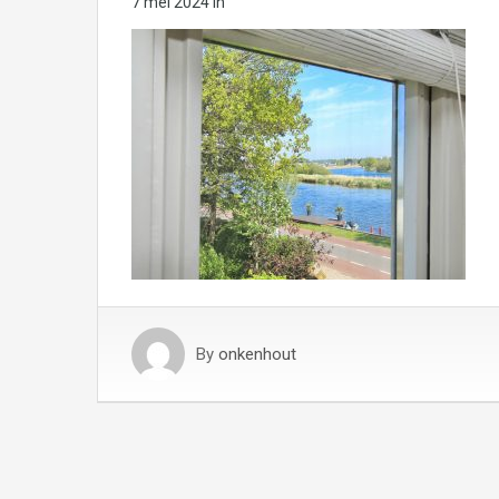
7 mei 2024
in
By
onkenhout