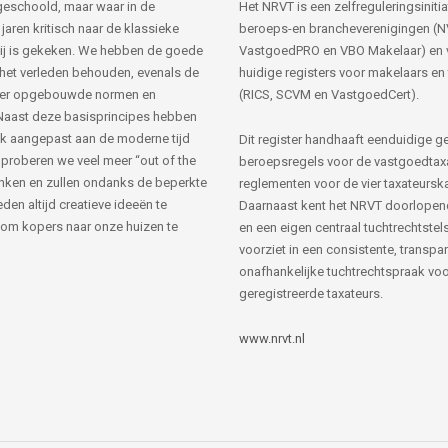
s geschoold, maar waar in de
Het NRVT is een zelfreguleringsinitia
jaren kritisch naar de klassieke
beroeps-en brancheverenigingen (
ij is gekeken. We hebben de goede
VastgoedPRO en VBO Makelaar) en 
 het verleden behouden, evenals de
huidige registers voor makelaars en
her opgebouwde normen en
(RICS, SCVM en VastgoedCert).
Naast deze basisprincipes hebben
k aangepast aan de moderne tijd
Dit register handhaaft eenduidige g
 proberen we veel meer “out of the
beroepsregels voor de vastgoedtax
nken en zullen ondanks de beperkte
reglementen voor de vier taxateursk
den altijd creatieve ideeën te
Daarnaast kent het NRVT doorlopen
om kopers naar onze huizen te
en een eigen centraal tuchtrechtstels
voorziet in een consistente, transpa
onafhankelijke tuchtrechtspraak voor
geregistreerde taxateurs.
www.nrvt.nl