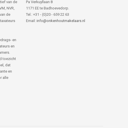
tief van de
Pa Verkuyllaan 8
NVM, NVR,
1171 EE te Badhoevedorp.
van de
Tel.: +31 - (0)20 - 659 22 63
 taxateurs
Email:
info@onkenhoutmakelaars.nl
edrags- en
ateurs en
amers.
d toezicht
el, dat
rante en
 alle