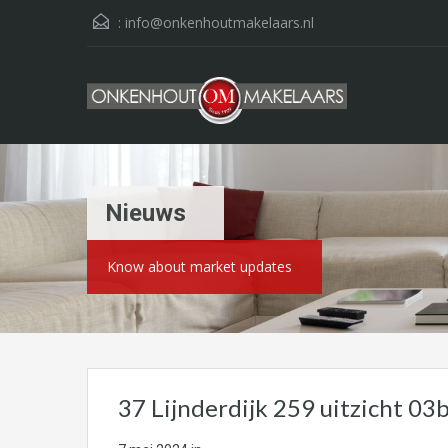
:
info@onkenhoutmakelaars.nl
Nieuws
Know about market updates
37 Lijnderdijk 259 uitzicht 03