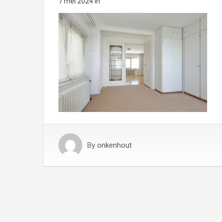
7 mei 2024
in
By
onkenhout