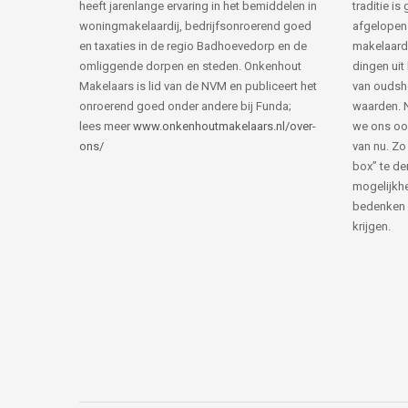
heeft jarenlange ervaring in het bemiddelen in
traditie i
woningmakelaardij, bedrijfsonroerend goed
afgelopen 
en taxaties in de regio Badhoevedorp en de
makelaard
omliggende dorpen en steden. Onkenhout
dingen uit
Makelaars is lid van de NVM en publiceert het
van ouds
onroerend goed onder andere bij Funda;
waarden. 
lees meer
www.onkenhoutmakelaars.nl/over-
we ons oo
ons/
van nu. Zo
box” te de
mogelijkhe
bedenken 
krijgen.