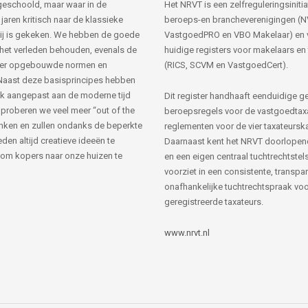
s geschoold, maar waar in de
Het NRVT is een zelfreguleringsinitia
jaren kritisch naar de klassieke
beroeps-en brancheverenigingen (
ij is gekeken. We hebben de goede
VastgoedPRO en VBO Makelaar) en 
 het verleden behouden, evenals de
huidige registers voor makelaars en
her opgebouwde normen en
(RICS, SCVM en VastgoedCert).
Naast deze basisprincipes hebben
k aangepast aan de moderne tijd
Dit register handhaaft eenduidige g
 proberen we veel meer “out of the
beroepsregels voor de vastgoedtax
nken en zullen ondanks de beperkte
reglementen voor de vier taxateursk
den altijd creatieve ideeën te
Daarnaast kent het NRVT doorlopen
om kopers naar onze huizen te
en een eigen centraal tuchtrechtstels
voorziet in een consistente, transpa
onafhankelijke tuchtrechtspraak voor
geregistreerde taxateurs.
www.nrvt.nl