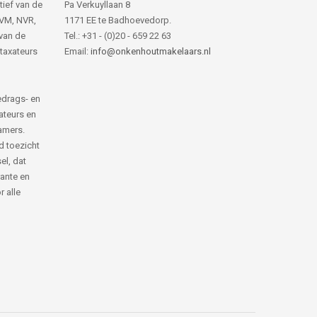
tief van de
Pa Verkuyllaan 8
NVM, NVR,
1171 EE te Badhoevedorp.
van de
Tel.: +31 - (0)20 - 659 22 63
 taxateurs
Email:
info@onkenhoutmakelaars.nl
edrags- en
ateurs en
amers.
d toezicht
el, dat
rante en
 alle