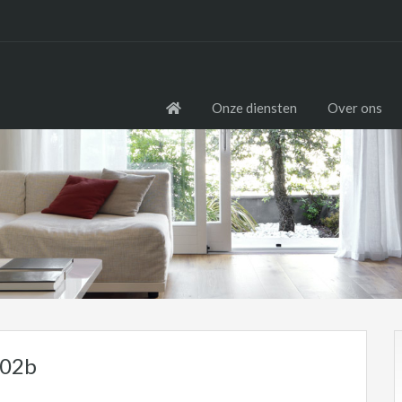
Onze diensten
Over ons
 02b