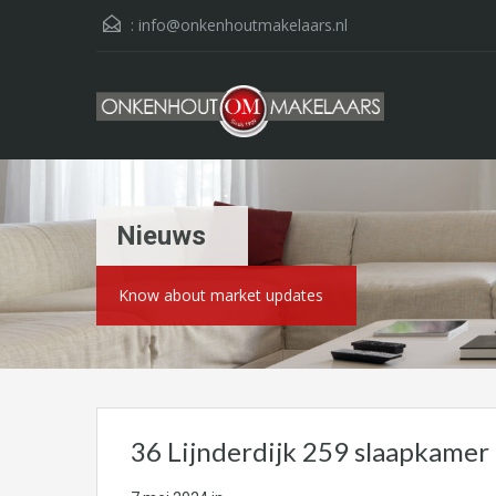
:
info@onkenhoutmakelaars.nl
Nieuws
Know about market updates
36 Lijnderdijk 259 slaapkamer