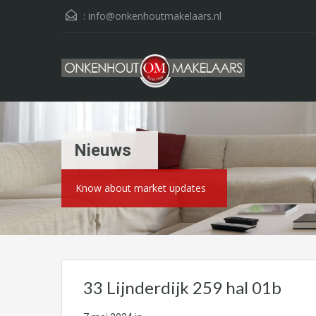
:
info@onkenhoutmakelaars.nl
Nieuws
Know about market updates
33 Lijnderdijk 259 hal 01b