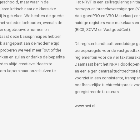
s geschoold, maar waar in de
Het NRVT is een zelfreguleringsinitia
jaren kritisch naar de klassieke
beroeps-en brancheverenigingen (
ij is gekeken. We hebben de goede
VastgoedPRO en VBO Makelaar) en 
 het verleden behouden, evenals de
huidige registers voor makelaars en
her opgebouwde normen en
(RICS, SCVM en VastgoedCert).
Naast deze basisprincipes hebben
k aangepast aan de moderne tijd
Dit register handhaaft eenduidige g
 proberen we veel meer “out of the
beroepsregels voor de vastgoedtax
nken en zullen ondanks de beperkte
reglementen voor de vier taxateursk
den altijd creatieve ideeën te
Daarnaast kent het NRVT doorlopen
om kopers naar onze huizen te
en een eigen centraal tuchtrechtstels
voorziet in een consistente, transpa
onafhankelijke tuchtrechtspraak voor
geregistreerde taxateurs.
www.nrvt.nl