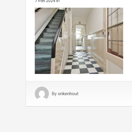
7 mei 2024
in
By
onkenhout