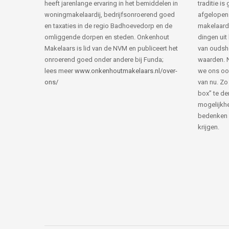
heeft jarenlange ervaring in het bemiddelen in
traditie i
woningmakelaardij, bedrijfsonroerend goed
afgelopen 
en taxaties in de regio Badhoevedorp en de
makelaard
omliggende dorpen en steden. Onkenhout
dingen uit
Makelaars is lid van de NVM en publiceert het
van ouds
onroerend goed onder andere bij Funda;
waarden. 
lees meer
www.onkenhoutmakelaars.nl/over-
we ons oo
ons/
van nu. Zo
box” te de
mogelijkhe
bedenken 
krijgen.