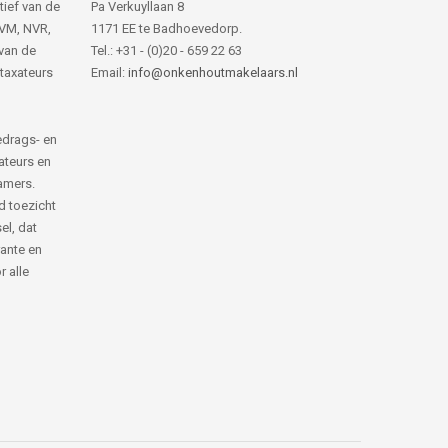
tief van de
Pa Verkuyllaan 8
NVM, NVR,
1171 EE te Badhoevedorp.
van de
Tel.: +31 - (0)20 - 659 22 63
 taxateurs
Email:
info@onkenhoutmakelaars.nl
edrags- en
ateurs en
amers.
d toezicht
el, dat
rante en
 alle