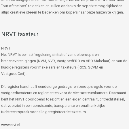
“out of the box” te denken en zullen ondanks de beperkte mogelijkheden
altijd creatieve ideeën te bedenken om kopers naar onze huizen te krijgen.
NRVT taxateur
NRVT
Het NRVT is een zelfreguleringsinitiatief van de beroeps-en
brancheverenigingen (NVM, NVR, VastgoedPRO en VBO Makelaar) en van de
huidige registers voor makelaars en taxateurs (RICS, SCVM en
VastgoedCert).
Dit register handhaaft eenduidige gedrags- en beroepsregels voor de
vastgoedtaxateurs en reglementen voor de vier taxateurskamers. Daarnaast
kent het NRVT doorlopend toezicht en een eigen centraal tuchtrechtstelsel,
dat voorziet in een consistente, transparante en onafhankelijke
tuchtrechtspraak voor alle geregistreerde taxateurs.
www.nrvt.nl