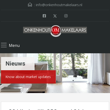
:
info@onkenhoutmakelaars.nl
Menu
Nieuws
Know about market updates