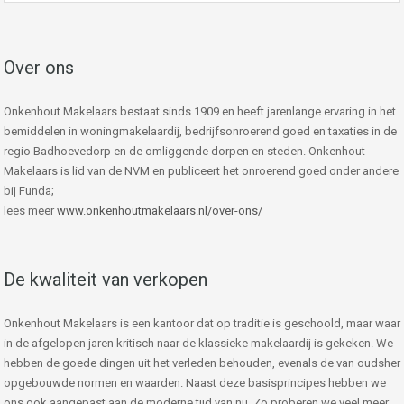
Over ons
Onkenhout Makelaars bestaat sinds 1909 en heeft jarenlange ervaring in het
bemiddelen in woningmakelaardij, bedrijfsonroerend goed en taxaties in de
regio Badhoevedorp en de omliggende dorpen en steden. Onkenhout
Makelaars is lid van de NVM en publiceert het onroerend goed onder andere
bij Funda;
lees meer
www.onkenhoutmakelaars.nl/over-ons/
De kwaliteit van verkopen
Onkenhout Makelaars is een kantoor dat op traditie is geschoold, maar waar
in de afgelopen jaren kritisch naar de klassieke makelaardij is gekeken. We
hebben de goede dingen uit het verleden behouden, evenals de van oudsher
opgebouwde normen en waarden. Naast deze basisprincipes hebben we
ons ook aangepast aan de moderne tijd van nu. Zo proberen we veel meer