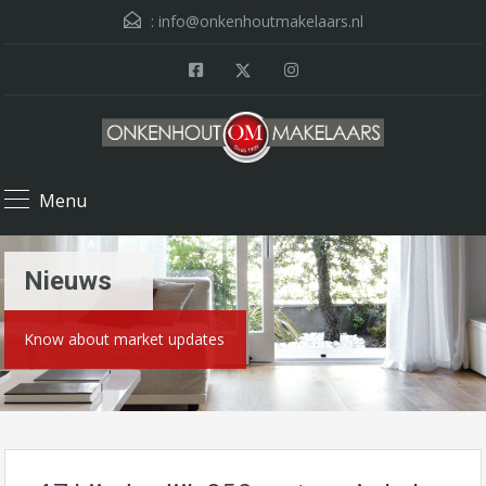
:
info@onkenhoutmakelaars.nl
Menu
Nieuws
Know about market updates