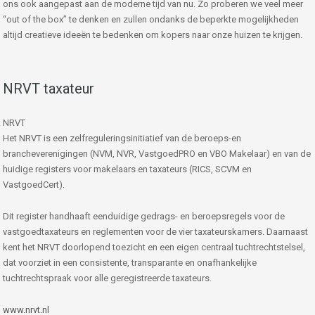
ons ook aangepast aan de moderne tijd van nu. Zo proberen we veel meer
“out of the box” te denken en zullen ondanks de beperkte mogelijkheden
altijd creatieve ideeën te bedenken om kopers naar onze huizen te krijgen.
NRVT taxateur
NRVT
Het NRVT is een zelfreguleringsinitiatief van de beroeps-en
brancheverenigingen (NVM, NVR, VastgoedPRO en VBO Makelaar) en van de
huidige registers voor makelaars en taxateurs (RICS, SCVM en
VastgoedCert).
Dit register handhaaft eenduidige gedrags- en beroepsregels voor de
vastgoedtaxateurs en reglementen voor de vier taxateurskamers. Daarnaast
kent het NRVT doorlopend toezicht en een eigen centraal tuchtrechtstelsel,
dat voorziet in een consistente, transparante en onafhankelijke
tuchtrechtspraak voor alle geregistreerde taxateurs.
www.nrvt.nl