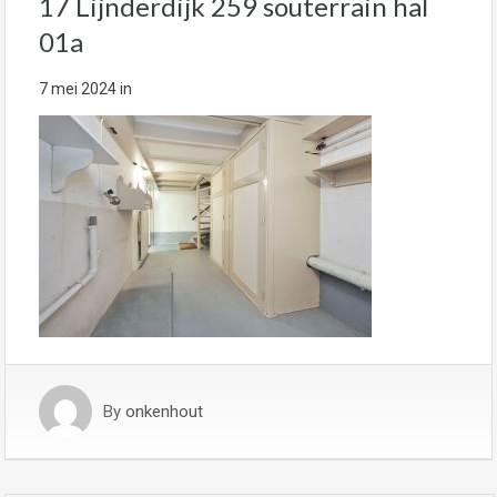
17 Lijnderdijk 259 souterrain hal
01a
7 mei 2024
in
By
onkenhout