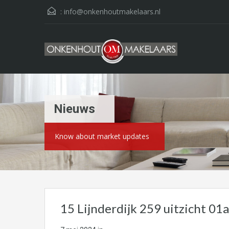
:
info@onkenhoutmakelaars.nl
Nieuws
Know about market updates
15 Lijnderdijk 259 uitzicht 01a