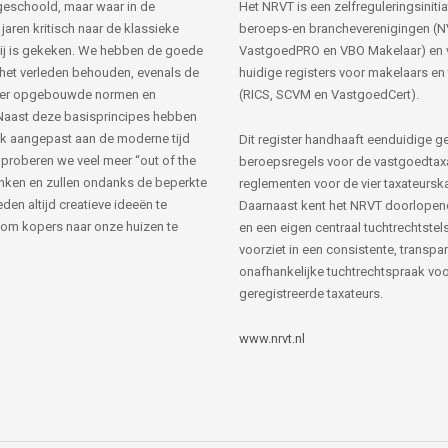
s geschoold, maar waar in de
Het NRVT is een zelfreguleringsinitia
jaren kritisch naar de klassieke
beroeps-en brancheverenigingen (
ij is gekeken. We hebben de goede
VastgoedPRO en VBO Makelaar) en 
 het verleden behouden, evenals de
huidige registers voor makelaars en
her opgebouwde normen en
(RICS, SCVM en VastgoedCert).
Naast deze basisprincipes hebben
k aangepast aan de moderne tijd
Dit register handhaaft eenduidige g
 proberen we veel meer “out of the
beroepsregels voor de vastgoedtax
nken en zullen ondanks de beperkte
reglementen voor de vier taxateursk
den altijd creatieve ideeën te
Daarnaast kent het NRVT doorlopen
om kopers naar onze huizen te
en een eigen centraal tuchtrechtstels
voorziet in een consistente, transpa
onafhankelijke tuchtrechtspraak voor
geregistreerde taxateurs.
www.nrvt.nl