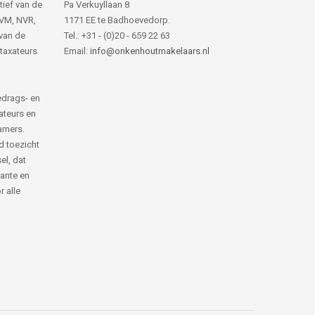
tief van de
Pa Verkuyllaan 8
NVM, NVR,
1171 EE te Badhoevedorp.
van de
Tel.: +31 - (0)20 - 659 22 63
 taxateurs
Email:
info@onkenhoutmakelaars.nl
edrags- en
ateurs en
amers.
d toezicht
el, dat
rante en
 alle