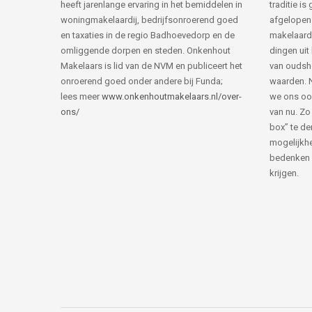
heeft jarenlange ervaring in het bemiddelen in
traditie i
woningmakelaardij, bedrijfsonroerend goed
afgelopen 
en taxaties in de regio Badhoevedorp en de
makelaard
omliggende dorpen en steden. Onkenhout
dingen uit
Makelaars is lid van de NVM en publiceert het
van ouds
onroerend goed onder andere bij Funda;
waarden. 
lees meer
www.onkenhoutmakelaars.nl/over-
we ons oo
ons/
van nu. Zo
box” te de
mogelijkhe
bedenken 
krijgen.