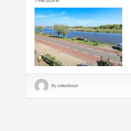
7 mei 2024
in
By
onkenhout