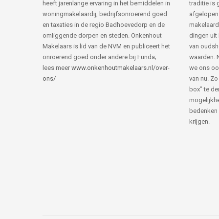
heeft jarenlange ervaring in het bemiddelen in
traditie i
woningmakelaardij, bedrijfsonroerend goed
afgelopen 
en taxaties in de regio Badhoevedorp en de
makelaard
omliggende dorpen en steden. Onkenhout
dingen uit
Makelaars is lid van de NVM en publiceert het
van ouds
onroerend goed onder andere bij Funda;
waarden. 
lees meer
www.onkenhoutmakelaars.nl/over-
we ons oo
ons/
van nu. Zo
box” te de
mogelijkhe
bedenken 
krijgen.