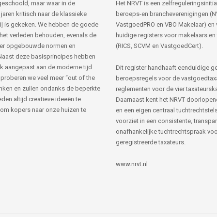
s geschoold, maar waar in de
Het NRVT is een zelfreguleringsinitia
jaren kritisch naar de klassieke
beroeps-en brancheverenigingen (
ij is gekeken. We hebben de goede
VastgoedPRO en VBO Makelaar) en 
 het verleden behouden, evenals de
huidige registers voor makelaars en
her opgebouwde normen en
(RICS, SCVM en VastgoedCert).
Naast deze basisprincipes hebben
k aangepast aan de moderne tijd
Dit register handhaaft eenduidige g
 proberen we veel meer “out of the
beroepsregels voor de vastgoedtax
nken en zullen ondanks de beperkte
reglementen voor de vier taxateursk
den altijd creatieve ideeën te
Daarnaast kent het NRVT doorlopen
om kopers naar onze huizen te
en een eigen centraal tuchtrechtstels
voorziet in een consistente, transpa
onafhankelijke tuchtrechtspraak voor
geregistreerde taxateurs.
www.nrvt.nl