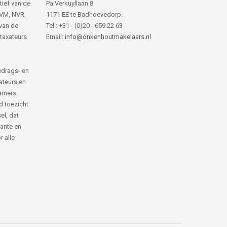
tief van de
Pa Verkuyllaan 8
NVM, NVR,
1171 EE te Badhoevedorp.
van de
Tel.: +31 - (0)20 - 659 22 63
 taxateurs
Email:
info@onkenhoutmakelaars.nl
edrags- en
ateurs en
amers.
d toezicht
el, dat
rante en
 alle