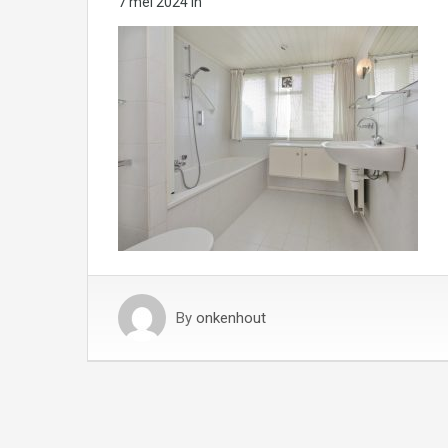
7 mei 2024
in
By
onkenhout