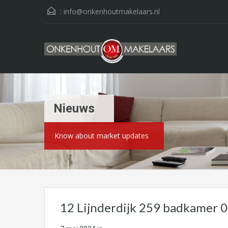
:
info@onkenhoutmakelaars.nl
Nieuws
Know about market updates
12 Lijnderdijk 259 badkamer 