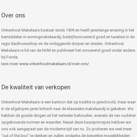
Over ons
Onkenhout Makelaars bestaat sinds 1909 en heeft jarenlange ervaring in het
bemiddelen in woningmakelaardij, bedrijfsonroerend goed en taxaties in de
regio Badhoevedorp en de omliggende dorpen en steden. Onkenhout
Makelaars is lid van de NVM en publiceert het onroerend goed onder andere
bij Funda;
lees meer
www.onkenhoutmakelaars.nl/over-ons/
De kwaliteit van verkopen
Onkenhout Makelaars is een kantoor dat op traditie is geschoold, maar waar
in de afgelopen jaren kritisch naar de klassieke makelaardij is gekeken. We
hebben de goede dingen uit het verleden behouden, evenals de van oudsher
opgebouwde normen en waarden. Naast deze basisprincipes hebben we
ons ook aangepast aan de moderne tijd van nu. Zo proberen we veel meer
“out of the box” te denken en zullen ondanks de beperkte mogelijkheden