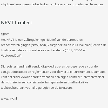
altijd creatieve ideeën te bedenken om kopers naar onze huizen te krijgen.
NRVT taxateur
NRVT
Het NRVT is een zelfreguleringsinitiatief van de beroeps-en
brancheverenigingen (NVM, NVR, VastgoedPRO en VBO Makelaar) en van de
huidige registers voor makelaars en taxateurs (RICS, SCVM en
VastgoedCert).
Dit register handhaaft eenduidige gedrags- en beroepsregels voor de
vastgoedtaxateurs en reglementen voor de vier taxateurskamers. Daarnaast
kent het NRVT doorlopend toezicht en een eigen centraal tuchtrechtstelsel,
dat voorziet in een consistente, transparante en onafhankelijke
tuchtrechtspraak voor alle geregistreerde taxateurs.
www.nrvt.nl