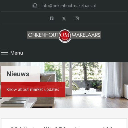
:
info@onkenhoutmakelaars.nl
Menu
Nieuws
Know about market updates