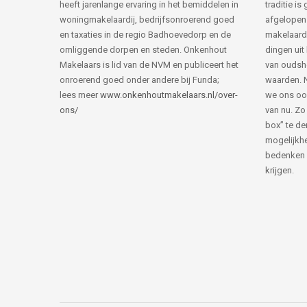
heeft jarenlange ervaring in het bemiddelen in
traditie i
woningmakelaardij, bedrijfsonroerend goed
afgelopen 
en taxaties in de regio Badhoevedorp en de
makelaard
omliggende dorpen en steden. Onkenhout
dingen uit
Makelaars is lid van de NVM en publiceert het
van ouds
onroerend goed onder andere bij Funda;
waarden. 
lees meer
www.onkenhoutmakelaars.nl/over-
we ons oo
ons/
van nu. Zo
box” te de
mogelijkhe
bedenken 
krijgen.