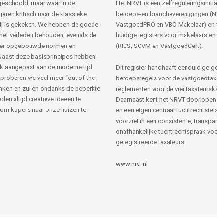
s geschoold, maar waar in de
Het NRVT is een zelfreguleringsinitia
jaren kritisch naar de klassieke
beroeps-en brancheverenigingen (
ij is gekeken. We hebben de goede
VastgoedPRO en VBO Makelaar) en 
 het verleden behouden, evenals de
huidige registers voor makelaars en
her opgebouwde normen en
(RICS, SCVM en VastgoedCert).
Naast deze basisprincipes hebben
k aangepast aan de moderne tijd
Dit register handhaaft eenduidige g
 proberen we veel meer “out of the
beroepsregels voor de vastgoedtax
nken en zullen ondanks de beperkte
reglementen voor de vier taxateursk
den altijd creatieve ideeën te
Daarnaast kent het NRVT doorlopen
om kopers naar onze huizen te
en een eigen centraal tuchtrechtstels
voorziet in een consistente, transpa
onafhankelijke tuchtrechtspraak voor
geregistreerde taxateurs.
www.nrvt.nl