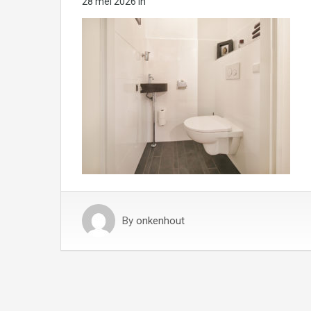
28 mei 2026
in
By
onkenhout