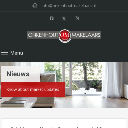
:
info@onkenhoutmakelaars.nl
Menu
Nieuws
Know about market updates