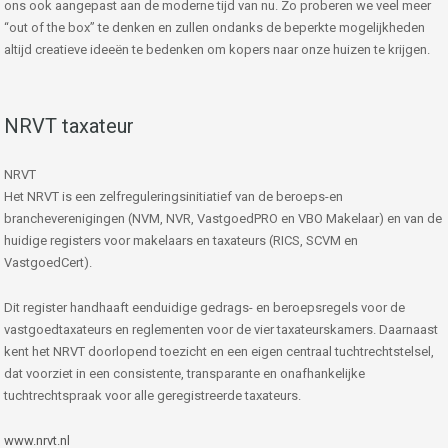
ons ook aangepast aan de moderne tijd van nu. Zo proberen we veel meer
“out of the box” te denken en zullen ondanks de beperkte mogelijkheden
altijd creatieve ideeën te bedenken om kopers naar onze huizen te krijgen.
NRVT taxateur
NRVT
Het NRVT is een zelfreguleringsinitiatief van de beroeps-en
brancheverenigingen (NVM, NVR, VastgoedPRO en VBO Makelaar) en van de
huidige registers voor makelaars en taxateurs (RICS, SCVM en
VastgoedCert).
Dit register handhaaft eenduidige gedrags- en beroepsregels voor de
vastgoedtaxateurs en reglementen voor de vier taxateurskamers. Daarnaast
kent het NRVT doorlopend toezicht en een eigen centraal tuchtrechtstelsel,
dat voorziet in een consistente, transparante en onafhankelijke
tuchtrechtspraak voor alle geregistreerde taxateurs.
www.nrvt.nl