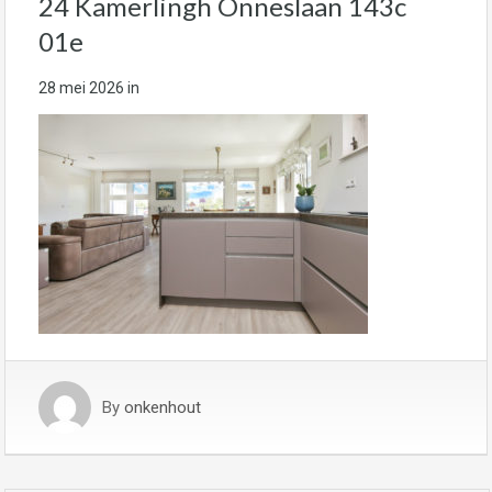
24 Kamerlingh Onneslaan 143c
01e
28 mei 2026
in
By
onkenhout