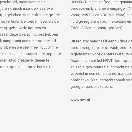
s geschoold, maar waar in de
Het NRVT is een zelfreguleringsinitia
jaren kritisch naar de klassieke
beroeps-en brancheverenigingen (
ij is gekeken. We hebben de goede
VastgoedPRO en VBO Makelaar) en 
 het verleden behouden, evenals de
huidige registers voor makelaars en
her opgebouwde normen en
(RICS, SCVM en VastgoedCert).
Naast deze basisprincipes hebben
k aangepast aan de moderne tijd
Dit register handhaaft eenduidige g
 proberen we veel meer “out of the
beroepsregels voor de vastgoedtax
nken en zullen ondanks de beperkte
reglementen voor de vier taxateursk
den altijd creatieve ideeën te
Daarnaast kent het NRVT doorlopen
om kopers naar onze huizen te
en een eigen centraal tuchtrechtstels
voorziet in een consistente, transpa
onafhankelijke tuchtrechtspraak voor
geregistreerde taxateurs.
www.nrvt.nl