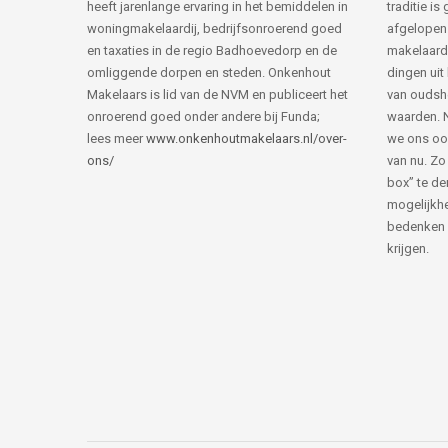
heeft jarenlange ervaring in het bemiddelen in
traditie i
woningmakelaardij, bedrijfsonroerend goed
afgelopen 
en taxaties in de regio Badhoevedorp en de
makelaard
omliggende dorpen en steden. Onkenhout
dingen uit
Makelaars is lid van de NVM en publiceert het
van ouds
onroerend goed onder andere bij Funda;
waarden. 
lees meer
www.onkenhoutmakelaars.nl/over-
we ons oo
ons/
van nu. Zo
box” te de
mogelijkhe
bedenken 
krijgen.