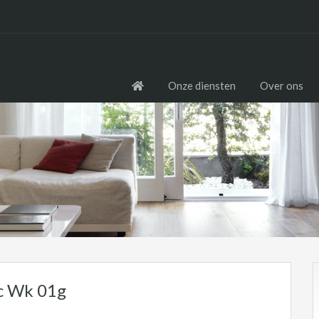
Onze diensten
Over ons
c Wk 01g