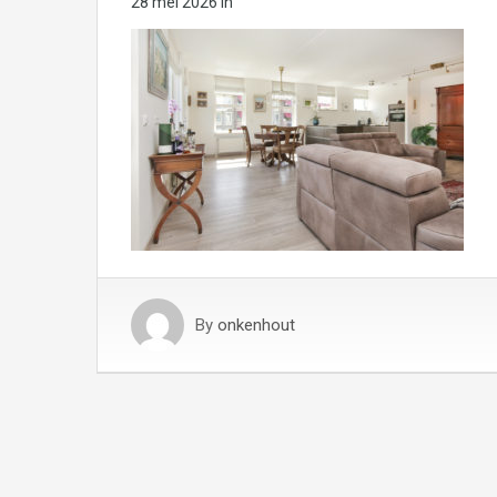
28 mei 2026
in
By
onkenhout