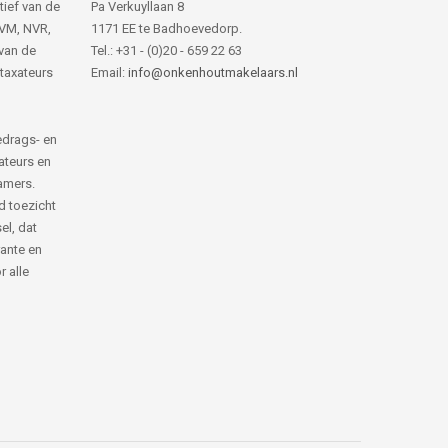
tief van de
Pa Verkuyllaan 8
NVM, NVR,
1171 EE te Badhoevedorp.
van de
Tel.: +31 - (0)20 - 659 22 63
 taxateurs
Email:
info@onkenhoutmakelaars.nl
edrags- en
ateurs en
amers.
d toezicht
el, dat
rante en
 alle