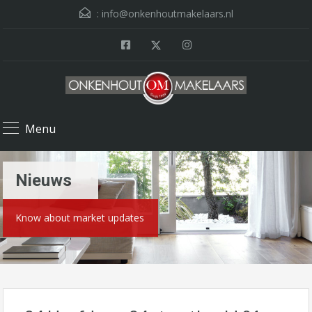
:
info@onkenhoutmakelaars.nl
Menu
Nieuws
Know about market updates