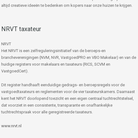
altijd creatieve ideeën te bedenken om kopers naar onze huizen te krijgen.
NRVT taxateur
NRVT
Het NRVT is een zelfreguleringsinitiatief van de beroeps-en
brancheverenigingen (NVM, NVR, VastgoedPRO en VBO Makelaar) en van de
huidige registers voor makelaars en taxateurs (RICS, SCVM en
VastgoedCert).
Dit register handhaaft eenduidige gedrags- en beroepsregels voor de
vastgoedtaxateurs en reglementen voor de vier taxateurskamers. Daarnaast
kent het NRVT doorlopend toezicht en een eigen centraal tuchtrechtstelsel,
dat voorziet in een consistente, transparante en onafhankelijke
tuchtrechtspraak voor alle geregistreerde taxateurs.
www.nrvt.nl