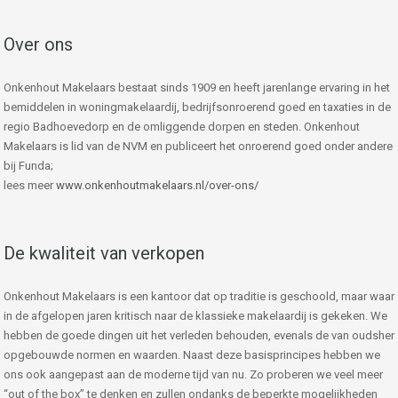
Over ons
Onkenhout Makelaars bestaat sinds 1909 en heeft jarenlange ervaring in het
bemiddelen in woningmakelaardij, bedrijfsonroerend goed en taxaties in de
regio Badhoevedorp en de omliggende dorpen en steden. Onkenhout
Makelaars is lid van de NVM en publiceert het onroerend goed onder andere
bij Funda;
lees meer
www.onkenhoutmakelaars.nl/over-ons/
De kwaliteit van verkopen
Onkenhout Makelaars is een kantoor dat op traditie is geschoold, maar waar
in de afgelopen jaren kritisch naar de klassieke makelaardij is gekeken. We
hebben de goede dingen uit het verleden behouden, evenals de van oudsher
opgebouwde normen en waarden. Naast deze basisprincipes hebben we
ons ook aangepast aan de moderne tijd van nu. Zo proberen we veel meer
“out of the box” te denken en zullen ondanks de beperkte mogelijkheden