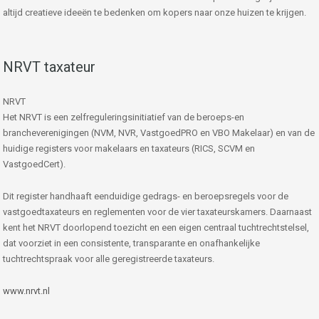
altijd creatieve ideeën te bedenken om kopers naar onze huizen te krijgen.
NRVT taxateur
NRVT
Het NRVT is een zelfreguleringsinitiatief van de beroeps-en
brancheverenigingen (NVM, NVR, VastgoedPRO en VBO Makelaar) en van de
huidige registers voor makelaars en taxateurs (RICS, SCVM en
VastgoedCert).
Dit register handhaaft eenduidige gedrags- en beroepsregels voor de
vastgoedtaxateurs en reglementen voor de vier taxateurskamers. Daarnaast
kent het NRVT doorlopend toezicht en een eigen centraal tuchtrechtstelsel,
dat voorziet in een consistente, transparante en onafhankelijke
tuchtrechtspraak voor alle geregistreerde taxateurs.
www.nrvt.nl