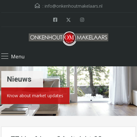
:
info@onkenhoutmakelaars.nl
Menu
Nieuws
Know about market updates