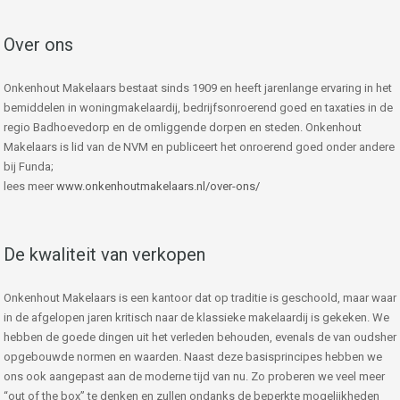
Over ons
Onkenhout Makelaars bestaat sinds 1909 en heeft jarenlange ervaring in het
bemiddelen in woningmakelaardij, bedrijfsonroerend goed en taxaties in de
regio Badhoevedorp en de omliggende dorpen en steden. Onkenhout
Makelaars is lid van de NVM en publiceert het onroerend goed onder andere
bij Funda;
lees meer
www.onkenhoutmakelaars.nl/over-ons/
De kwaliteit van verkopen
Onkenhout Makelaars is een kantoor dat op traditie is geschoold, maar waar
in de afgelopen jaren kritisch naar de klassieke makelaardij is gekeken. We
hebben de goede dingen uit het verleden behouden, evenals de van oudsher
opgebouwde normen en waarden. Naast deze basisprincipes hebben we
ons ook aangepast aan de moderne tijd van nu. Zo proberen we veel meer
“out of the box” te denken en zullen ondanks de beperkte mogelijkheden