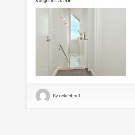
8 augustus 2024
in
By
onkenhout