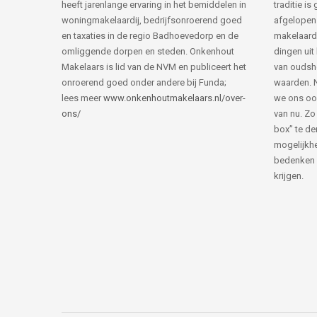
heeft jarenlange ervaring in het bemiddelen in
traditie i
woningmakelaardij, bedrijfsonroerend goed
afgelopen 
en taxaties in de regio Badhoevedorp en de
makelaard
omliggende dorpen en steden. Onkenhout
dingen uit
Makelaars is lid van de NVM en publiceert het
van ouds
onroerend goed onder andere bij Funda;
waarden. 
lees meer
www.onkenhoutmakelaars.nl/over-
we ons oo
ons/
van nu. Zo
box” te de
mogelijkhe
bedenken 
krijgen.