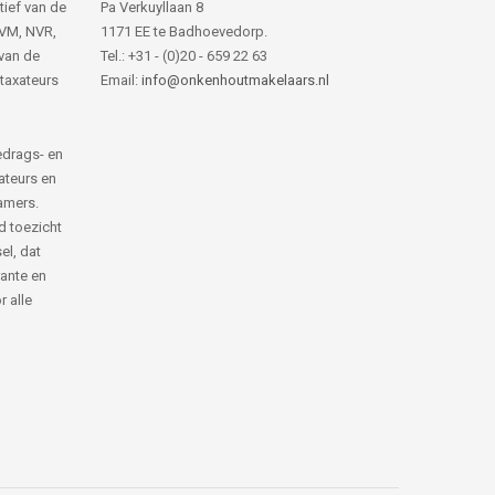
tief van de
Pa Verkuyllaan 8
NVM, NVR,
1171 EE te Badhoevedorp.
van de
Tel.: +31 - (0)20 - 659 22 63
 taxateurs
Email:
info@onkenhoutmakelaars.nl
edrags- en
ateurs en
amers.
d toezicht
el, dat
rante en
 alle