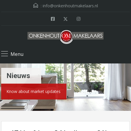
:
info@onkenhoutmakelaars.nl
Menu
Nieuws
Know about market updates