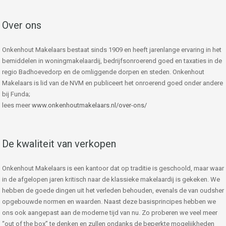
Over ons
Onkenhout Makelaars bestaat sinds 1909 en heeft jarenlange ervaring in het
bemiddelen in woningmakelaardij, bedrijfsonroerend goed en taxaties in de
regio Badhoevedorp en de omliggende dorpen en steden. Onkenhout
Makelaars is lid van de NVM en publiceert het onroerend goed onder andere
bij Funda;
lees meer
www.onkenhoutmakelaars.nl/over-ons/
De kwaliteit van verkopen
Onkenhout Makelaars is een kantoor dat op traditie is geschoold, maar waar
in de afgelopen jaren kritisch naar de klassieke makelaardij is gekeken. We
hebben de goede dingen uit het verleden behouden, evenals de van oudsher
opgebouwde normen en waarden. Naast deze basisprincipes hebben we
ons ook aangepast aan de moderne tijd van nu. Zo proberen we veel meer
“out of the box” te denken en zullen ondanks de beperkte mogelijkheden