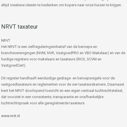
altijd creatieve ideeën te bedenken om kopers naar onze huizen te krijgen.
NRVT taxateur
NRVT
Het NRVT is een zelfreguleringsinitiatief van de beroeps-en
brancheverenigingen (NVM, NVR, VastgoedPRO en VBO Makelaar) en van de
huidige registers voor makelaars en taxateurs (RICS, SCVM en
VastgoedCert).
Dit register handhaaft eenduidige gedrags- en beroepsregels voor de
vastgoedtaxateurs en reglementen voor de vier taxateurskamers. Daarnaast
kent het NRVT doorlopend toezicht en een eigen centraal tuchtrechtstelsel,
dat voorziet in een consistente, transparante en onafhankelijke
tuchtrechtspraak voor alle geregistreerde taxateurs.
www.nrvt.nl