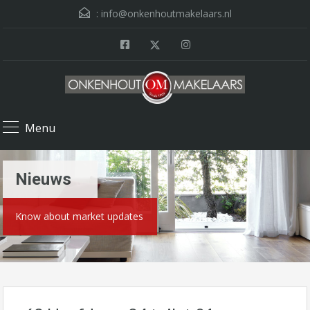
:
info@onkenhoutmakelaars.nl
Menu
Nieuws
Know about market updates