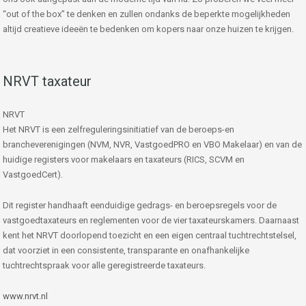
“out of the box” te denken en zullen ondanks de beperkte mogelijkheden
altijd creatieve ideeën te bedenken om kopers naar onze huizen te krijgen.
NRVT taxateur
NRVT
Het NRVT is een zelfreguleringsinitiatief van de beroeps-en
brancheverenigingen (NVM, NVR, VastgoedPRO en VBO Makelaar) en van de
huidige registers voor makelaars en taxateurs (RICS, SCVM en
VastgoedCert).
Dit register handhaaft eenduidige gedrags- en beroepsregels voor de
vastgoedtaxateurs en reglementen voor de vier taxateurskamers. Daarnaast
kent het NRVT doorlopend toezicht en een eigen centraal tuchtrechtstelsel,
dat voorziet in een consistente, transparante en onafhankelijke
tuchtrechtspraak voor alle geregistreerde taxateurs.
www.nrvt.nl