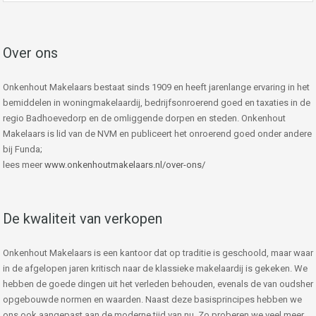
Over ons
Onkenhout Makelaars bestaat sinds 1909 en heeft jarenlange ervaring in het
bemiddelen in woningmakelaardij, bedrijfsonroerend goed en taxaties in de
regio Badhoevedorp en de omliggende dorpen en steden. Onkenhout
Makelaars is lid van de NVM en publiceert het onroerend goed onder andere
bij Funda;
lees meer
www.onkenhoutmakelaars.nl/over-ons/
De kwaliteit van verkopen
Onkenhout Makelaars is een kantoor dat op traditie is geschoold, maar waar
in de afgelopen jaren kritisch naar de klassieke makelaardij is gekeken. We
hebben de goede dingen uit het verleden behouden, evenals de van oudsher
opgebouwde normen en waarden. Naast deze basisprincipes hebben we
ons ook aangepast aan de moderne tijd van nu. Zo proberen we veel meer