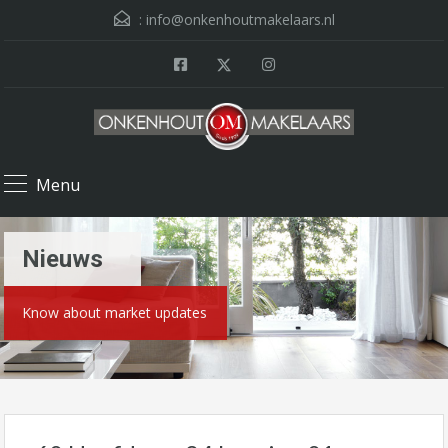
:
info@onkenhoutmakelaars.nl
Menu
Nieuws
Know about market updates