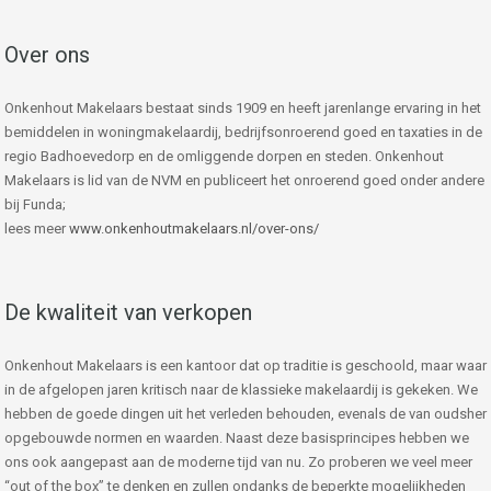
Over ons
Onkenhout Makelaars bestaat sinds 1909 en heeft jarenlange ervaring in het
bemiddelen in woningmakelaardij, bedrijfsonroerend goed en taxaties in de
regio Badhoevedorp en de omliggende dorpen en steden. Onkenhout
Makelaars is lid van de NVM en publiceert het onroerend goed onder andere
bij Funda;
lees meer
www.onkenhoutmakelaars.nl/over-ons/
De kwaliteit van verkopen
Onkenhout Makelaars is een kantoor dat op traditie is geschoold, maar waar
in de afgelopen jaren kritisch naar de klassieke makelaardij is gekeken. We
hebben de goede dingen uit het verleden behouden, evenals de van oudsher
opgebouwde normen en waarden. Naast deze basisprincipes hebben we
ons ook aangepast aan de moderne tijd van nu. Zo proberen we veel meer
“out of the box” te denken en zullen ondanks de beperkte mogelijkheden