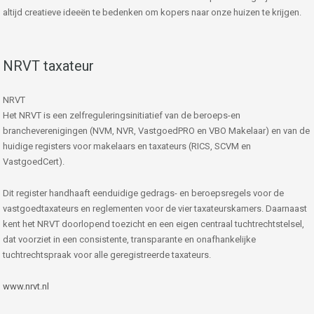
altijd creatieve ideeën te bedenken om kopers naar onze huizen te krijgen.
NRVT taxateur
NRVT
Het NRVT is een zelfreguleringsinitiatief van de beroeps-en
brancheverenigingen (NVM, NVR, VastgoedPRO en VBO Makelaar) en van de
huidige registers voor makelaars en taxateurs (RICS, SCVM en
VastgoedCert).
Dit register handhaaft eenduidige gedrags- en beroepsregels voor de
vastgoedtaxateurs en reglementen voor de vier taxateurskamers. Daarnaast
kent het NRVT doorlopend toezicht en een eigen centraal tuchtrechtstelsel,
dat voorziet in een consistente, transparante en onafhankelijke
tuchtrechtspraak voor alle geregistreerde taxateurs.
www.nrvt.nl