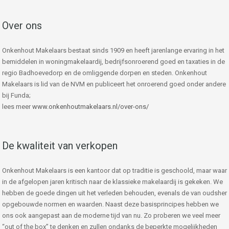
Over ons
Onkenhout Makelaars bestaat sinds 1909 en heeft jarenlange ervaring in het
bemiddelen in woningmakelaardij, bedrijfsonroerend goed en taxaties in de
regio Badhoevedorp en de omliggende dorpen en steden. Onkenhout
Makelaars is lid van de NVM en publiceert het onroerend goed onder andere
bij Funda;
lees meer
www.onkenhoutmakelaars.nl/over-ons/
De kwaliteit van verkopen
Onkenhout Makelaars is een kantoor dat op traditie is geschoold, maar waar
in de afgelopen jaren kritisch naar de klassieke makelaardij is gekeken. We
hebben de goede dingen uit het verleden behouden, evenals de van oudsher
opgebouwde normen en waarden. Naast deze basisprincipes hebben we
ons ook aangepast aan de moderne tijd van nu. Zo proberen we veel meer
“out of the box” te denken en zullen ondanks de beperkte mogelijkheden