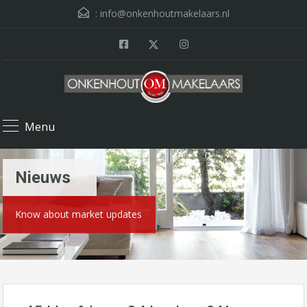
:
info@onkenhoutmakelaars.nl
Menu
Nieuws
Know about market updates