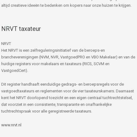
altijd creatieve ideeën te bedenken om kopers naar onze huizen te krijgen.
NRVT taxateur
NRVT
Het NRVT is een zelfreguleringsinitiatief van de beroeps-en
brancheverenigingen (NVM, NVR, VastgoedPRO en VBO Makelaar) en van de
huidige registers voor makelaars en taxateurs (RICS, SCVM en
VastgoedCert).
Dit register handhaaft eenduidige gedrags- en beroepsregels voor de
vastgoedtaxateurs en reglementen voor de vier taxateurskamers. Daarnaast
kent het NRVT doorlopend toezicht en een eigen centraal tuchtrechtstelsel,
dat voorziet in een consistente, transparante en onafhankelijke
tuchtrechtspraak voor alle geregistreerde taxateurs.
www.nrvt.nl