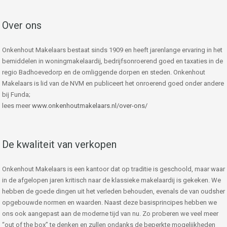
Over ons
Onkenhout Makelaars bestaat sinds 1909 en heeft jarenlange ervaring in het
bemiddelen in woningmakelaardij, bedrijfsonroerend goed en taxaties in de
regio Badhoevedorp en de omliggende dorpen en steden. Onkenhout
Makelaars is lid van de NVM en publiceert het onroerend goed onder andere
bij Funda;
lees meer
www.onkenhoutmakelaars.nl/over-ons/
De kwaliteit van verkopen
Onkenhout Makelaars is een kantoor dat op traditie is geschoold, maar waar
in de afgelopen jaren kritisch naar de klassieke makelaardij is gekeken. We
hebben de goede dingen uit het verleden behouden, evenals de van oudsher
opgebouwde normen en waarden. Naast deze basisprincipes hebben we
ons ook aangepast aan de moderne tijd van nu. Zo proberen we veel meer
“out of the box” te denken en zullen ondanks de beperkte mogelijkheden