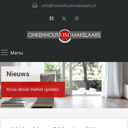
:
info@onkenhoutmakelaars.nl
Menu
Nieuws
Know about market updates