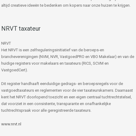
altijd creatieve ideeën te bedenken om kopers naar onze huizen te krijgen.
NRVT taxateur
NRVT
Het NRVT is een zelfreguleringsinitiatief van de beroeps-en
brancheverenigingen (NVM, NVR, VastgoedPRO en VBO Makelaar) en van de
huidige registers voor makelaars en taxateurs (RICS, SCVM en
VastgoedCert).
Dit register handhaaft eenduidige gedrags- en beroepsregels voor de
vastgoedtaxateurs en reglementen voor de vier taxateurskamers. Daarnaast
kent het NRVT doorlopend toezicht en een eigen centraal tuchtrechtstelsel,
dat voorziet in een consistente, transparante en onafhankelijke
tuchtrechtspraak voor alle geregistreerde taxateurs.
www.nrvt.nl