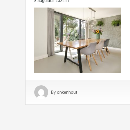
8 augustus 2024
in
By
onkenhout