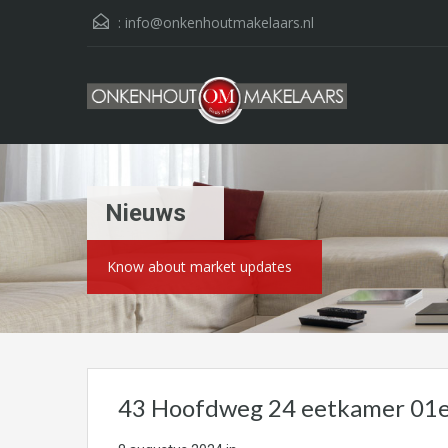
:
info@onkenhoutmakelaars.nl
Nieuws
Know about market updates
43 Hoofdweg 24 eetkamer 01