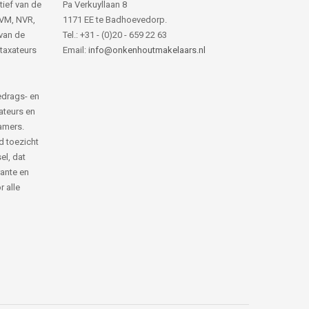
tief van de
Pa Verkuyllaan 8
NVM, NVR,
1171 EE te Badhoevedorp.
van de
Tel.: +31 - (0)20 - 659 22 63
 taxateurs
Email:
info@onkenhoutmakelaars.nl
edrags- en
ateurs en
amers.
d toezicht
el, dat
rante en
 alle