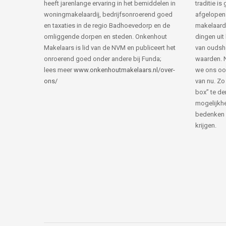
heeft jarenlange ervaring in het bemiddelen in
traditie i
woningmakelaardij, bedrijfsonroerend goed
afgelopen 
en taxaties in de regio Badhoevedorp en de
makelaard
omliggende dorpen en steden. Onkenhout
dingen uit
Makelaars is lid van de NVM en publiceert het
van ouds
onroerend goed onder andere bij Funda;
waarden. 
lees meer
www.onkenhoutmakelaars.nl/over-
we ons oo
ons/
van nu. Zo
box” te de
mogelijkhe
bedenken 
krijgen.