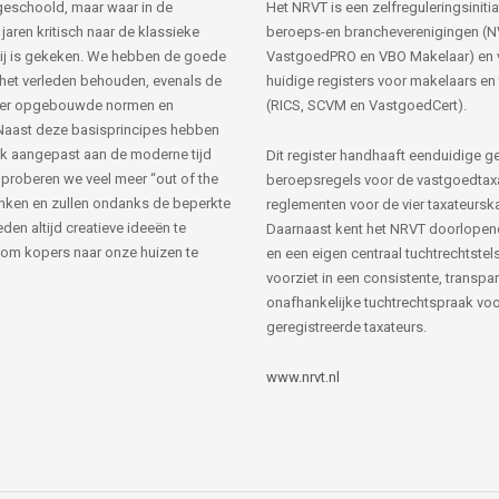
s geschoold, maar waar in de
Het NRVT is een zelfreguleringsinitia
jaren kritisch naar de klassieke
beroeps-en brancheverenigingen (
ij is gekeken. We hebben de goede
VastgoedPRO en VBO Makelaar) en 
 het verleden behouden, evenals de
huidige registers voor makelaars en
her opgebouwde normen en
(RICS, SCVM en VastgoedCert).
Naast deze basisprincipes hebben
k aangepast aan de moderne tijd
Dit register handhaaft eenduidige g
 proberen we veel meer “out of the
beroepsregels voor de vastgoedtax
nken en zullen ondanks de beperkte
reglementen voor de vier taxateursk
den altijd creatieve ideeën te
Daarnaast kent het NRVT doorlopen
om kopers naar onze huizen te
en een eigen centraal tuchtrechtstels
voorziet in een consistente, transpa
onafhankelijke tuchtrechtspraak voor
geregistreerde taxateurs.
www.nrvt.nl