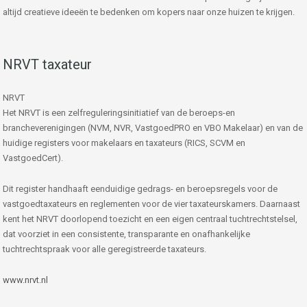
altijd creatieve ideeën te bedenken om kopers naar onze huizen te krijgen.
NRVT taxateur
NRVT
Het NRVT is een zelfreguleringsinitiatief van de beroeps-en
brancheverenigingen (NVM, NVR, VastgoedPRO en VBO Makelaar) en van de
huidige registers voor makelaars en taxateurs (RICS, SCVM en
VastgoedCert).
Dit register handhaaft eenduidige gedrags- en beroepsregels voor de
vastgoedtaxateurs en reglementen voor de vier taxateurskamers. Daarnaast
kent het NRVT doorlopend toezicht en een eigen centraal tuchtrechtstelsel,
dat voorziet in een consistente, transparante en onafhankelijke
tuchtrechtspraak voor alle geregistreerde taxateurs.
www.nrvt.nl