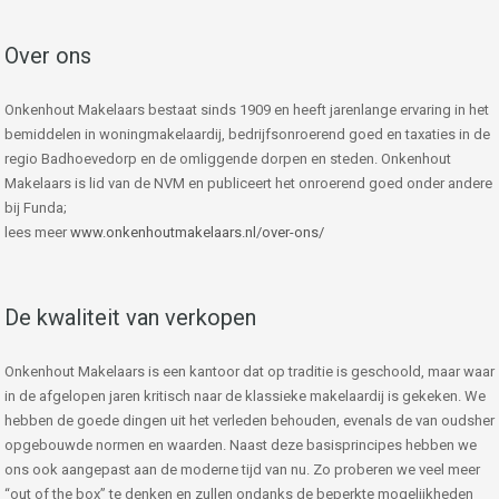
Over ons
Onkenhout Makelaars bestaat sinds 1909 en heeft jarenlange ervaring in het
bemiddelen in woningmakelaardij, bedrijfsonroerend goed en taxaties in de
regio Badhoevedorp en de omliggende dorpen en steden. Onkenhout
Makelaars is lid van de NVM en publiceert het onroerend goed onder andere
bij Funda;
lees meer
www.onkenhoutmakelaars.nl/over-ons/
De kwaliteit van verkopen
Onkenhout Makelaars is een kantoor dat op traditie is geschoold, maar waar
in de afgelopen jaren kritisch naar de klassieke makelaardij is gekeken. We
hebben de goede dingen uit het verleden behouden, evenals de van oudsher
opgebouwde normen en waarden. Naast deze basisprincipes hebben we
ons ook aangepast aan de moderne tijd van nu. Zo proberen we veel meer
“out of the box” te denken en zullen ondanks de beperkte mogelijkheden