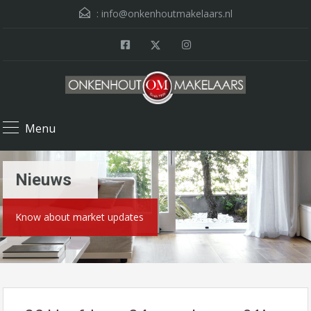
:
info@onkenhoutmakelaars.nl
Menu
Nieuws
Know about market updates