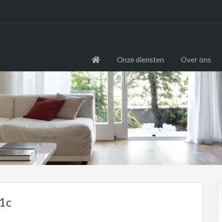
Onze diensten
Over ons
1c