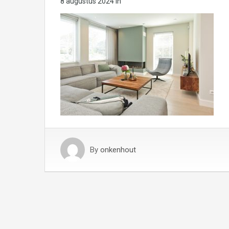
8 augustus 2024
in
By
onkenhout