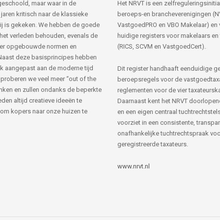
s geschoold, maar waar in de
Het NRVT is een zelfreguleringsinitia
jaren kritisch naar de klassieke
beroeps-en brancheverenigingen (
ij is gekeken. We hebben de goede
VastgoedPRO en VBO Makelaar) en 
 het verleden behouden, evenals de
huidige registers voor makelaars en
her opgebouwde normen en
(RICS, SCVM en VastgoedCert).
Naast deze basisprincipes hebben
k aangepast aan de moderne tijd
Dit register handhaaft eenduidige g
 proberen we veel meer “out of the
beroepsregels voor de vastgoedtax
nken en zullen ondanks de beperkte
reglementen voor de vier taxateursk
den altijd creatieve ideeën te
Daarnaast kent het NRVT doorlopen
om kopers naar onze huizen te
en een eigen centraal tuchtrechtstels
voorziet in een consistente, transpa
onafhankelijke tuchtrechtspraak voor
geregistreerde taxateurs.
www.nrvt.nl