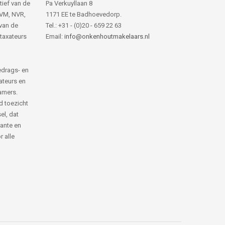
tief van de
Pa Verkuyllaan 8
NVM, NVR,
1171 EE te Badhoevedorp.
van de
Tel.: +31 - (0)20 - 659 22 63
 taxateurs
Email:
info@onkenhoutmakelaars.nl
edrags- en
ateurs en
amers.
d toezicht
el, dat
rante en
 alle