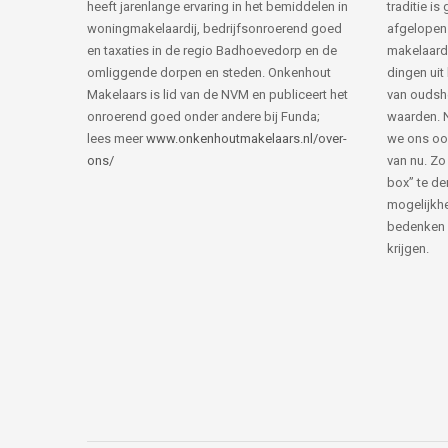
heeft jarenlange ervaring in het bemiddelen in
traditie i
woningmakelaardij, bedrijfsonroerend goed
afgelopen 
en taxaties in de regio Badhoevedorp en de
makelaard
omliggende dorpen en steden. Onkenhout
dingen uit
Makelaars is lid van de NVM en publiceert het
van ouds
onroerend goed onder andere bij Funda;
waarden. 
lees meer
www.onkenhoutmakelaars.nl/over-
we ons oo
ons/
van nu. Zo
box” te de
mogelijkhe
bedenken 
krijgen.