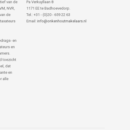
tief van de
Pa Verkuyllaan 8
NVM, NVR,
1171 EE te Badhoevedorp.
van de
Tel.: +31 - (0)20 - 659 22 63
 taxateurs
Email:
info@onkenhoutmakelaars.nl
edrags- en
ateurs en
amers.
d toezicht
el, dat
rante en
 alle