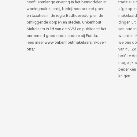
heeft jarenlange ervaring in het bemiddelen in
traditie i
woningmakelaardij, bedrijfsonroerend goed
afgelopen 
en taxaties in de regio Badhoevedorp en de
makelaard
omliggende dorpen en steden. Onkenhout
dingen uit
Makelaars is lid van de NVM en publiceert het
van ouds
onroerend goed onder andere bij Funda;
waarden. 
lees meer
www.onkenhoutmakelaars.nl/over-
we ons oo
ons/
van nu. Zo
box” te de
mogelijkhe
bedenken 
krijgen.