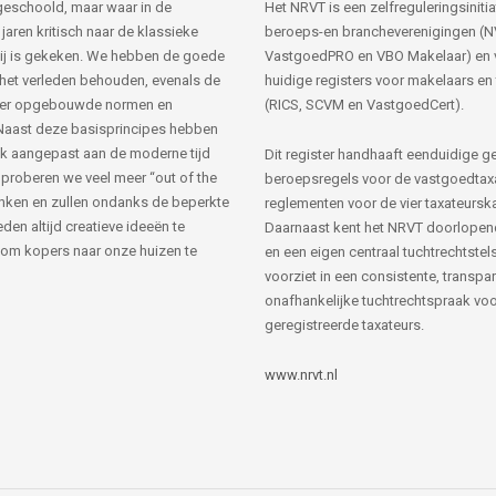
s geschoold, maar waar in de
Het NRVT is een zelfreguleringsinitia
jaren kritisch naar de klassieke
beroeps-en brancheverenigingen (
ij is gekeken. We hebben de goede
VastgoedPRO en VBO Makelaar) en 
 het verleden behouden, evenals de
huidige registers voor makelaars en
her opgebouwde normen en
(RICS, SCVM en VastgoedCert).
Naast deze basisprincipes hebben
k aangepast aan de moderne tijd
Dit register handhaaft eenduidige g
 proberen we veel meer “out of the
beroepsregels voor de vastgoedtax
nken en zullen ondanks de beperkte
reglementen voor de vier taxateursk
den altijd creatieve ideeën te
Daarnaast kent het NRVT doorlopen
om kopers naar onze huizen te
en een eigen centraal tuchtrechtstels
voorziet in een consistente, transpa
onafhankelijke tuchtrechtspraak voor
geregistreerde taxateurs.
www.nrvt.nl