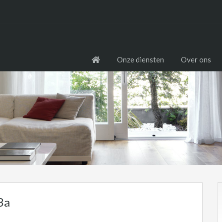
Onze diensten
Over ons
3a