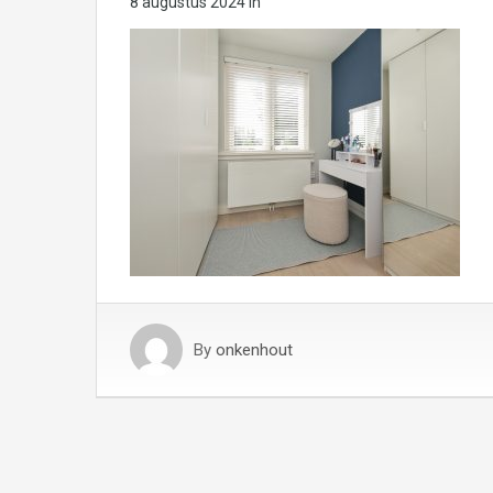
8 augustus 2024
in
By
onkenhout