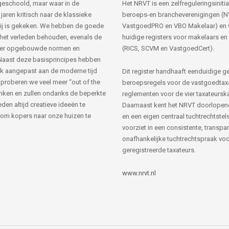
s geschoold, maar waar in de
Het NRVT is een zelfreguleringsinitia
jaren kritisch naar de klassieke
beroeps-en brancheverenigingen (
ij is gekeken. We hebben de goede
VastgoedPRO en VBO Makelaar) en 
 het verleden behouden, evenals de
huidige registers voor makelaars en
her opgebouwde normen en
(RICS, SCVM en VastgoedCert).
Naast deze basisprincipes hebben
k aangepast aan de moderne tijd
Dit register handhaaft eenduidige g
 proberen we veel meer “out of the
beroepsregels voor de vastgoedtax
nken en zullen ondanks de beperkte
reglementen voor de vier taxateursk
den altijd creatieve ideeën te
Daarnaast kent het NRVT doorlopen
om kopers naar onze huizen te
en een eigen centraal tuchtrechtstels
voorziet in een consistente, transpa
onafhankelijke tuchtrechtspraak voor
geregistreerde taxateurs.
www.nrvt.nl