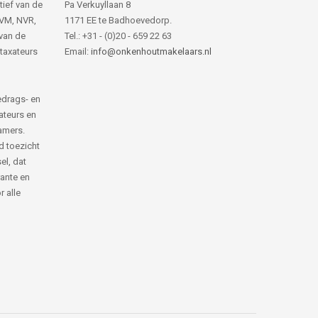
tief van de
Pa Verkuyllaan 8
NVM, NVR,
1171 EE te Badhoevedorp.
van de
Tel.: +31 - (0)20 - 659 22 63
 taxateurs
Email:
info@onkenhoutmakelaars.nl
edrags- en
ateurs en
amers.
d toezicht
el, dat
rante en
 alle