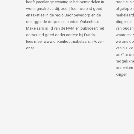
heeft jarenlange ervaring in het bemiddelen in
traditie i
woningmakelaardij, bedrijfsonroerend goed
afgelopen 
en taxaties in de regio Badhoevedorp en de
makelaard
omliggende dorpen en steden. Onkenhout
dingen uit
Makelaars is lid van de NVM en publiceert het
van ouds
onroerend goed onder andere bij Funda;
waarden. 
lees meer
www.onkenhoutmakelaars.nl/over-
we ons oo
ons/
van nu. Zo
box” te de
mogelijkhe
bedenken 
krijgen.