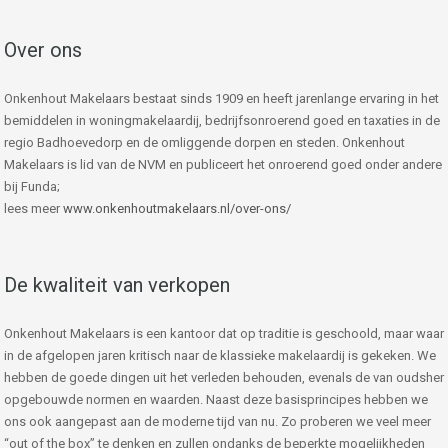
Over ons
Onkenhout Makelaars bestaat sinds 1909 en heeft jarenlange ervaring in het
bemiddelen in woningmakelaardij, bedrijfsonroerend goed en taxaties in de
regio Badhoevedorp en de omliggende dorpen en steden. Onkenhout
Makelaars is lid van de NVM en publiceert het onroerend goed onder andere
bij Funda;
lees meer
www.onkenhoutmakelaars.nl/over-ons/
De kwaliteit van verkopen
Onkenhout Makelaars is een kantoor dat op traditie is geschoold, maar waar
in de afgelopen jaren kritisch naar de klassieke makelaardij is gekeken. We
hebben de goede dingen uit het verleden behouden, evenals de van oudsher
opgebouwde normen en waarden. Naast deze basisprincipes hebben we
ons ook aangepast aan de moderne tijd van nu. Zo proberen we veel meer
“out of the box” te denken en zullen ondanks de beperkte mogelijkheden