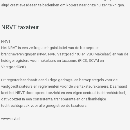
altijd creatieve ideeën te bedenken om kopers naar onze huizen te krijgen.
NRVT taxateur
NRVT
Het NRVT is een zelfreguleringsinitiatief van de beroeps-en
brancheverenigingen (NVM, NVR, VastgoedPRO en VBO Makelaar) en van de
huidige registers voor makelaars en taxateurs (RICS, SCVM en
VastgoedCert).
Dit register handhaaft eenduidige gedrags- en beroepsregels voor de
vastgoedtaxateurs en reglementen voor de vier taxateurskamers. Daarnaast
kent het NRVT doorlopend toezicht en een eigen centraal tuchtrechtstelsel,
dat voorziet in een consistente, transparante en onafhankelijke
tuchtrechtspraak voor alle geregistreerde taxateurs.
www.nrvt.nl