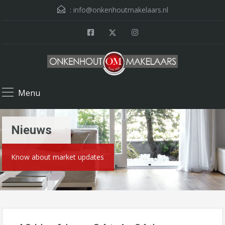
:
info@onkenhoutmakelaars.nl
Menu
Nieuws
Know about market updates