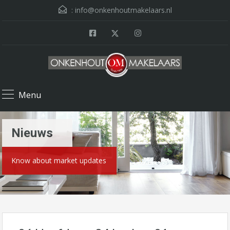
:
info@onkenhoutmakelaars.nl
Menu
Nieuws
Know about market updates