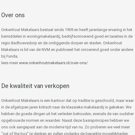
Over ons
Onkenhout Makelaars bestaat sinds 1909 en heeft jarenlange ervaring in het
bemiddelen in woningmakelaardij, bedrijfsonroerend goed en taxaties in de
regio Badhoevedorp en de omliggende dorpen en steden. Onkenhout
Makelaars is lid van de NVM en publiceert het onroerend goed onder andere
bij Funda;
lees meer
www.onkenhoutmakelaars.nl/over-ons/
De kwaliteit van verkopen
Onkenhout Makelaars is een kantoor dat op traditie is geschoold, maar waar
in de afgelopen jaren kritisch naar de klassieke makelaardij is gekeken. We
hebben de goede dingen uit het verleden behouden, evenals de van oudsher
opgebouwde normen en waarden. Naast deze basisprincipes hebben we
ons ook aangepast aan de moderne tijd van nu. Zo proberen we veel meer
“out of the box” te denken en zullen ondanks de beperkte mogelijkheden