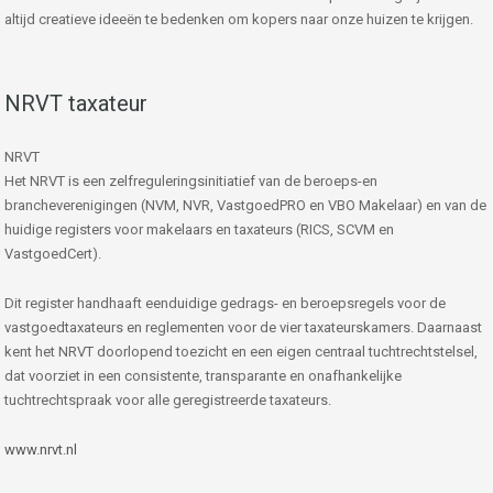
altijd creatieve ideeën te bedenken om kopers naar onze huizen te krijgen.
NRVT taxateur
NRVT
Het NRVT is een zelfreguleringsinitiatief van de beroeps-en
brancheverenigingen (NVM, NVR, VastgoedPRO en VBO Makelaar) en van de
huidige registers voor makelaars en taxateurs (RICS, SCVM en
VastgoedCert).
Dit register handhaaft eenduidige gedrags- en beroepsregels voor de
vastgoedtaxateurs en reglementen voor de vier taxateurskamers. Daarnaast
kent het NRVT doorlopend toezicht en een eigen centraal tuchtrechtstelsel,
dat voorziet in een consistente, transparante en onafhankelijke
tuchtrechtspraak voor alle geregistreerde taxateurs.
www.nrvt.nl